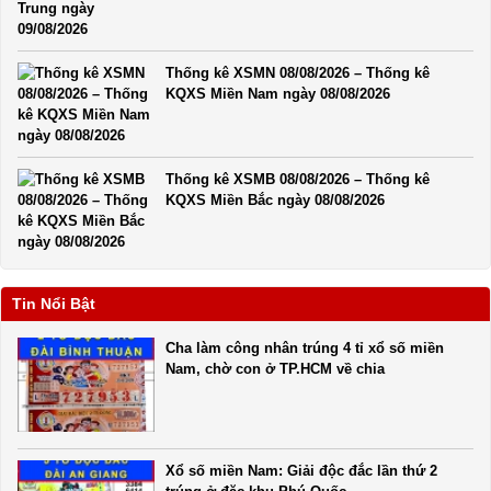
Thống kê XSMN 08/08/2026 – Thống kê
KQXS Miền Nam ngày 08/08/2026
Thống kê XSMB 08/08/2026 – Thống kê
KQXS Miền Bắc ngày 08/08/2026
Tin Nổi Bật
Cha làm công nhân trúng 4 tỉ xổ số miền
Nam, chờ con ở TP.HCM về chia
Xổ số miền Nam: Giải độc đắc lần thứ 2