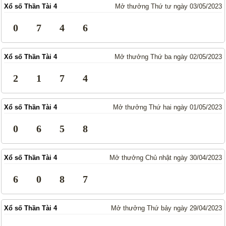
Xổ số Thần Tài 4
Mở thưởng Thứ tư ngày 03/05/2023
Truyền thống
Mega 6/45
Lotto 5/35
Power 6/65
0
7
4
6
Max 3D
Max3D Pro
Xổ số Thần Tài 4
Mở thưởng Thứ ba ngày 02/05/2023
Keno
2
1
7
4
Tin Tức
Thống kê XSMN
Thống kê XSMT
Xổ số Thần Tài 4
Mở thưởng Thứ hai ngày 01/05/2023
Thống kê XSMB
Tin tức tổng hợp
0
6
5
8
Xổ số Thần Tài 4
Mở thưởng Chủ nhật ngày 30/04/2023
6
0
8
7
Xổ số Thần Tài 4
Mở thưởng Thứ bảy ngày 29/04/2023