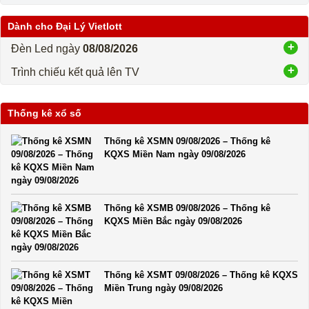
Dành cho Đại Lý Vietlott
Đèn Led ngày
08/08/2026
Trình chiếu kết quả lên TV
Thống kê xổ số
Thống kê XSMN 09/08/2026 – Thống kê
KQXS Miền Nam ngày 09/08/2026
Thống kê XSMB 09/08/2026 – Thống kê
KQXS Miền Bắc ngày 09/08/2026
Thống kê XSMT 09/08/2026 – Thống kê KQXS
Miền Trung ngày 09/08/2026