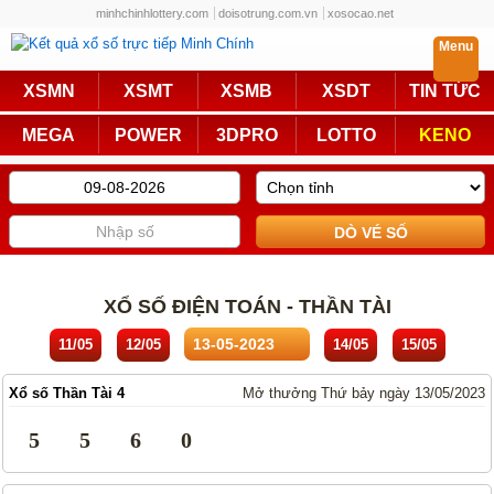
minhchinhlottery.com
doisotrung.com.vn
xosocao.net
Menu
Trực Tiếp
XSMN
XSMT
XSMB
XSDT
TIN TỨC
Miền Nam
Miền Trung
MEGA
POWER
3DPRO
LOTTO
KENO
Miền Bắc
Mega 6/45
Power 6/55
Max3D Pro
Max 3D
Keno
Bingo 18
Lotto 5/35
XỔ SỐ ĐIỆN TOÁN - THẦN TÀI
Truyền Thống
11/05
12/05
14/05
15/05
Miền Nam
Miền Trung
Xổ số Thần Tài 4
Mở thưởng Thứ bảy ngày 13/05/2023
Miền Bắc
KQXS Các Tỉnh
5
5
6
0
KQXS Vietlott