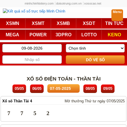
minhchinhlottery.com
doisotrung.com.vn
xosocao.net
Menu
Trực Tiếp
XSMN
XSMT
XSMB
XSDT
TIN TỨC
Miền Nam
Miền Trung
MEGA
POWER
3DPRO
LOTTO
KENO
Miền Bắc
Mega 6/45
Power 6/55
Max3D Pro
Max 3D
Keno
Bingo 18
Lotto 5/35
XỔ SỐ ĐIỆN TOÁN - THẦN TÀI
Truyền Thống
05/05
06/05
08/05
09/05
Miền Nam
Miền Trung
Xổ số Thần Tài 4
Mở thưởng Thứ tư ngày 07/05/2025
Miền Bắc
KQXS Các Tỉnh
7
7
5
2
KQXS Vietlott