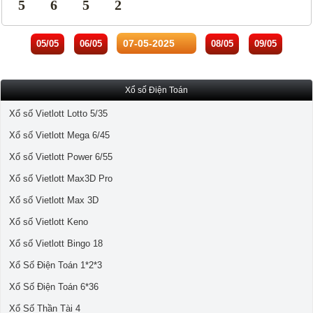
5
6
5
2
05/05
06/05
08/05
09/05
Xổ số Điện Toán
Xổ số Vietlott Lotto 5/35
Xổ số Vietlott Mega 6/45
Xổ số Vietlott Power 6/55
Xổ số Vietlott Max3D Pro
Xổ số Vietlott Max 3D
Xổ số Vietlott Keno
Xổ số Vietlott Bingo 18
Xổ Số Điện Toán 1*2*3
Xổ Số Điện Toán 6*36
Xổ Số Thần Tài 4