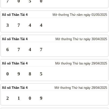
7
0
5
0
Thống Kê Lô
Lô Gan
Giải Đặc Biệt
Kiểm Tra Gan Cực Đại
Xổ số Thần Tài 4
Mở thưởng Thứ năm ngày 01/05/2025
Tần Suất
Tần Suất Chi Tiết
3
7
4
4
Lotto 5/35
Mega 6/45
Power 6/55
Max 3D
Xổ số Thần Tài 4
Mở thưởng Thứ tư ngày 30/04/2025
Max3D Pro
6
7
4
7
In Vé Dò
Xổ số Thần Tài 4
Mở thưởng Thứ ba ngày 29/04/2025
Miền Nam
Miền Trung
0
9
8
5
Miền Bắc
Lotto 5/35
Mega 6/45
Power 6/55
Xổ số Thần Tài 4
Mở thưởng Thứ hai ngày 28/04/2025
Max3D Pro
Max 3D
2
1
0
9
Dò kết quả