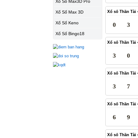
Xổ Số Max3D Pro
Xổ số Thần Tài 
Xổ Số Max 3D
Xổ Số Keno
0
3
Xổ Số Bingo18
Xổ số Thần Tài 
3
0
Xổ số Thần Tài 
3
7
Xổ số Thần Tài 
6
9
Xổ số Thần Tài 