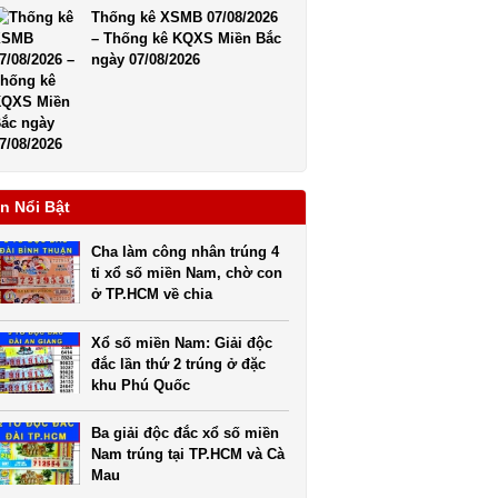
Thống kê XSMB 07/08/2026
– Thống kê KQXS Miền Bắc
ngày 07/08/2026
in Nổi Bật
Cha làm công nhân trúng 4
tỉ xổ số miền Nam, chờ con
ở TP.HCM về chia
Xổ số miền Nam: Giải độc
đắc lần thứ 2 trúng ở đặc
khu Phú Quốc
Ba giải độc đắc xổ số miền
Nam trúng tại TP.HCM và Cà
Mau