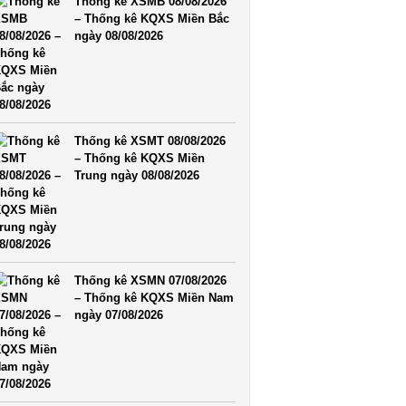
Thống kê XSMB 08/08/2026
– Thống kê KQXS Miền Bắc
ngày 08/08/2026
Thống kê XSMT 08/08/2026
– Thống kê KQXS Miền
Trung ngày 08/08/2026
Thống kê XSMN 07/08/2026
– Thống kê KQXS Miền Nam
ngày 07/08/2026