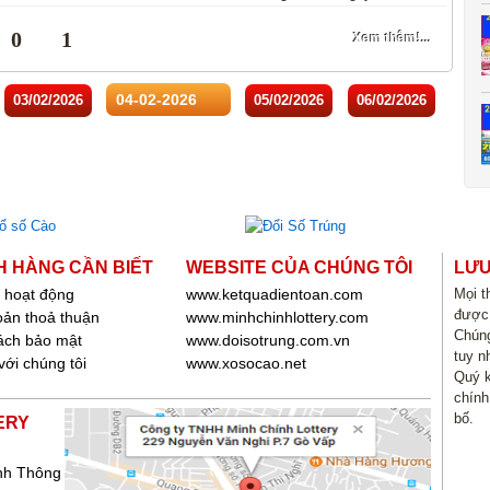
0
1
Xem thêm!...
03/02
/2026
05/02
/2026
06/02
/2026
 HÀNG CẦN BIẾT
WEBSITE CỦA CHÚNG TÔI
LƯU
 hoạt động
www.ketquadientoan.com
Mọi t
được 
oản thoả thuận
www.minhchinhlottery.com
Chúng
ách bảo mật
www.doisotrung.com.vn
tuy n
với chúng tôi
www.xosocao.net
Quý k
chính
bố.
ERY
nh Thông