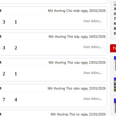
4
Mở thưởng Chủ nhật ngày 25/01/2026
3
1
Xem thêm!...
4
Mở thưởng Thứ bảy ngày 24/01/2026
3
2
Xem thêm!...
T
4
Mở thưởng Thứ sáu ngày 23/01/2026
2
1
Xem thêm!...
4
Mở thưởng Thứ năm ngày 22/01/2026
7
4
Xem thêm!...
4
Mở thưởng Thứ tư ngày 21/01/2026