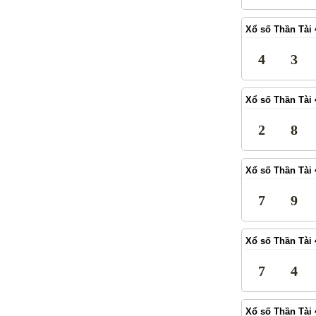
Xổ số Thần Tài 
4
3
Xổ số Thần Tài 
2
8
Xổ số Thần Tài 
7
9
Xổ số Thần Tài 
7
4
Xổ số Thần Tài 