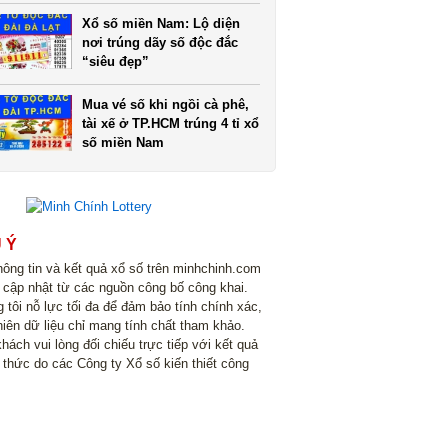
Xổ số miền Nam: Lộ diện
nơi trúng dãy số độc đắc
“siêu đẹp”
Mua vé số khi ngồi cà phê,
tài xế ở TP.HCM trúng 4 tỉ xổ
số miền Nam
 Ý
hông tin và kết quả xổ số trên minhchinh.com
cập nhật từ các nguồn công bố công khai.
 tôi nỗ lực tối đa để đảm bảo tính chính xác,
hiên dữ liệu chỉ mang tính chất tham khảo.
hách vui lòng đối chiếu trực tiếp với kết quả
 thức do các Công ty Xổ số kiến thiết công