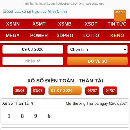
minhchinhlottery.com
doisotrung.com.vn
xosocao.net
Menu
Trực Tiếp
XSMN
XSMT
XSMB
XSDT
TIN TỨC
Miền Nam
Miền Trung
MEGA
POWER
3DPRO
LOTTO
KENO
Miền Bắc
Mega 6/45
Power 6/55
Max3D Pro
Max 3D
Keno
Bingo 18
Lotto 5/35
XỔ SỐ ĐIỆN TOÁN - THẦN TÀI
Truyền Thống
30/06
01/07
03/07
04/07
Miền Nam
Miền Trung
Xổ số Thần Tài 4
Mở thưởng Thứ ba ngày 02/07/2024
Miền Bắc
KQXS Các Tỉnh
1
8
9
6
KQXS Vietlott