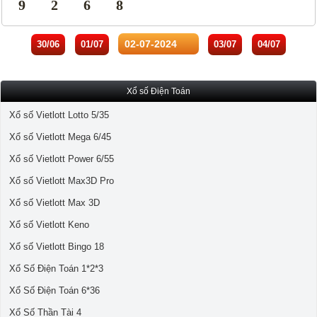
9
2
6
8
30/06
01/07
03/07
04/07
Xổ số Điện Toán
Xổ số Vietlott Lotto 5/35
Xổ số Vietlott Mega 6/45
Xổ số Vietlott Power 6/55
Xổ số Vietlott Max3D Pro
Xổ số Vietlott Max 3D
Xổ số Vietlott Keno
Xổ số Vietlott Bingo 18
Xổ Số Điện Toán 1*2*3
Xổ Số Điện Toán 6*36
Xổ Số Thần Tài 4