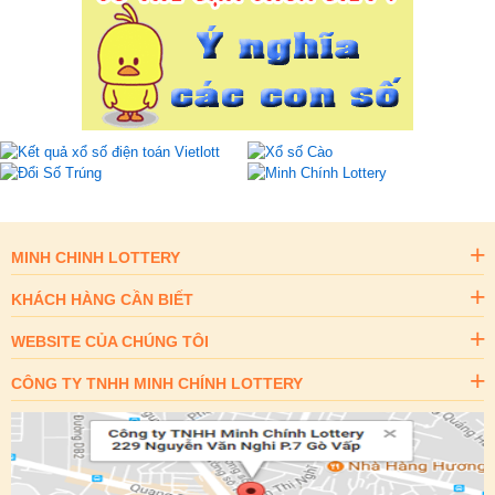
MINH CHINH LOTTERY
KHÁCH HÀNG CẦN BIẾT
WEBSITE CỦA CHÚNG TÔI
CÔNG TY TNHH MINH CHÍNH LOTTERY