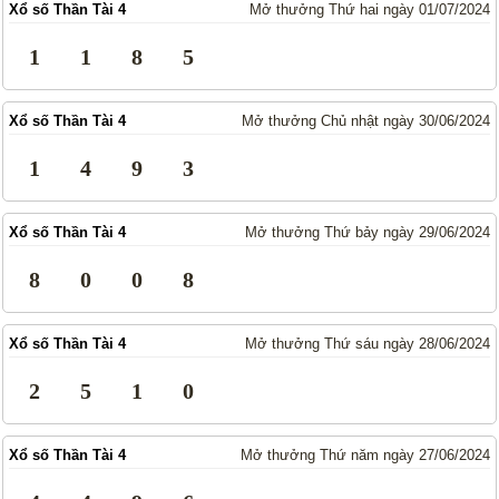
Xổ số Thần Tài 4
Mở thưởng Thứ hai ngày 01/07/2024
Lotto 5/35
Mega 6/45
1
1
8
5
Power 6/55
Max3D Pro
Max 3D
Keno
Xổ số Thần Tài 4
Mở thưởng Chủ nhật ngày 30/06/2024
Bingo 18
1
4
9
3
Điện Toán
Xổ số Thần Tài 4
Mở thưởng Thứ bảy ngày 29/06/2024
1*2*3
6x36
Thần Tài 4
8
0
0
8
Sớ Đầu Đuôi
Xổ số Thần Tài 4
Mở thưởng Thứ sáu ngày 28/06/2024
Miền Nam
Miền Trung
2
5
1
0
Miền Bắc
Xổ số Thần Tài 4
Mở thưởng Thứ năm ngày 27/06/2024
Thống Kê