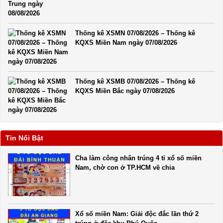
Thống kê XSMN 07/08/2026 – Thống kê
KQXS Miền Nam ngày 07/08/2026
Thống kê XSMB 07/08/2026 – Thống kê
KQXS Miền Bắc ngày 07/08/2026
Tin Nổi Bật
Cha làm công nhân trúng 4 tỉ xổ số miền
Nam, chờ con ở TP.HCM về chia
Xổ số miền Nam: Giải độc đắc lần thứ 2