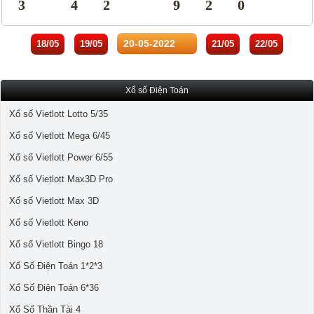
3
4
2
9
2
0
18/05
19/05
21/05
22/05
Xổ số Điện Toán
Xổ số Vietlott Lotto 5/35
Xổ số Vietlott Mega 6/45
Xổ số Vietlott Power 6/55
Xổ số Vietlott Max3D Pro
Xổ số Vietlott Max 3D
Xổ số Vietlott Keno
Xổ số Vietlott Bingo 18
Xổ Số Điện Toán 1*2*3
Xổ Số Điện Toán 6*36
Xổ Số Thần Tài 4