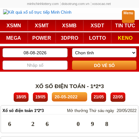
minhchinhlottery.com
doisotrung.com.vn
xosocao.net
Menu
Trực Tiếp
XSMN
XSMT
XSMB
XSDT
TIN TỨC
Miền Nam
Miền Trung
MEGA
POWER
3DPRO
LOTTO
KENO
Miền Bắc
Mega 6/45
Power 6/55
Max3D Pro
Max 3D
Keno
Bingo 18
Lotto 5/35
XỔ SỐ ĐIỆN TOÁN - 1*2*3
Truyền Thống
18/05
19/05
21/05
22/05
Miền Nam
Miền Trung
Xổ số điện toán 1*2*3
Mở thưởng Thứ sáu ngày 20/05/2022
Miền Bắc
KQXS Các Tỉnh
6
2
6
0
9
8
KQXS Vietlott