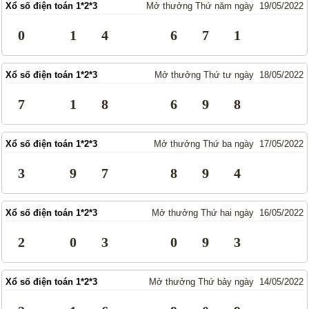
Xổ số điện toán 1*2*3
Mở thưởng Thứ năm ngày 19/05/2022
Lotto 5/35
Mega 6/45
0
1
4
6
7
1
Power 6/55
Max3D Pro
Max 3D
Keno
Xổ số điện toán 1*2*3
Mở thưởng Thứ tư ngày 18/05/2022
Bingo 18
7
1
8
6
9
8
Điện Toán
Xổ số điện toán 1*2*3
Mở thưởng Thứ ba ngày 17/05/2022
1*2*3
6x36
Thần Tài 4
3
9
7
8
9
4
Sớ Đầu Đuôi
Xổ số điện toán 1*2*3
Mở thưởng Thứ hai ngày 16/05/2022
Miền Nam
Miền Trung
2
0
3
0
9
3
Miền Bắc
Xổ số điện toán 1*2*3
Mở thưởng Thứ bảy ngày 14/05/2022
Thống Kê