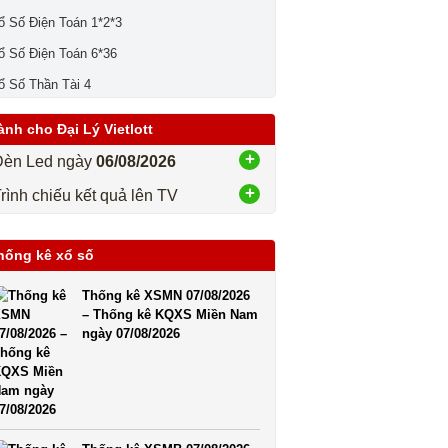
ổ Số Điện Toán 1*2*3
ổ Số Điện Toán 6*36
ổ Số Thần Tài 4
ành cho Đại Lý Vietlott
Đèn Led ngày
06/08/2026
rình chiếu kết quả lên TV
hống kê xổ số
Thống kê XSMN 07/08/2026
– Thống kê KQXS Miền Nam
ngày 07/08/2026