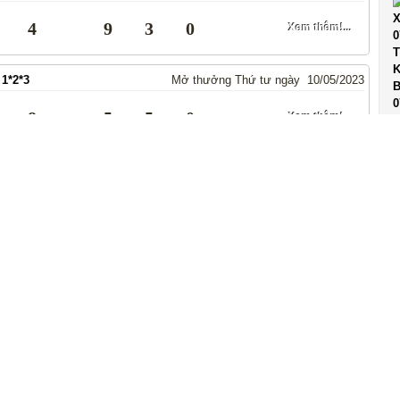
4
9
3
0
Xem thêm!...
 1*2*3
Mở thưởng Thứ tư ngày 10/05/2023
8
5
5
0
Xem thêm!...
 1*2*3
Mở thưởng Thứ ba ngày 09/05/2023
4
3
4
2
Xem thêm!...
 1*2*3
Mở thưởng Thứ hai ngày 08/05/2023
7
6
5
9
Xem thêm!...
 1*2*3
Mở thưởng Chủ nhật ngày 07/05/2023
5
8
4
9
Xem thêm!...