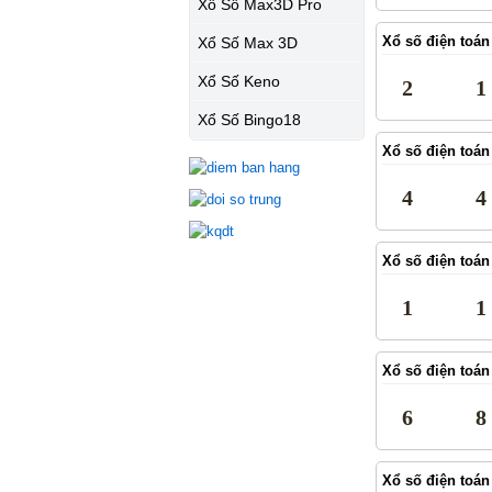
Xổ Số Max3D Pro
Xổ số điện toán
Xổ Số Max 3D
Xổ Số Keno
2
1
Xổ Số Bingo18
Xổ số điện toán
4
4
Xổ số điện toán
1
1
Xổ số điện toán
6
8
Xổ số điện toán