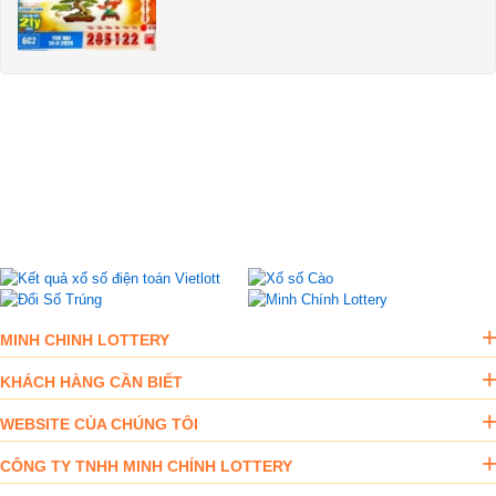
MINH CHINH LOTTERY
KHÁCH HÀNG CẦN BIẾT
WEBSITE CỦA CHÚNG TÔI
CÔNG TY TNHH MINH CHÍNH LOTTERY