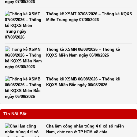
Thống kê XSMT 07/08/2026 – Thống kê KQXS
Miền Trung ngày 07/08/2026
Thống kê XSMN 06/08/2026 – Thống kê
KQXS Miền Nam ngày 06/08/2026
Thống kê XSMB 06/08/2026 – Thống kê
KQXS Miền Bắc ngày 06/08/2026
Tin Nổi Bật
Cha làm công nhân trúng 4 tỉ xổ số miền
Nam, chờ con ở TP.HCM về chia