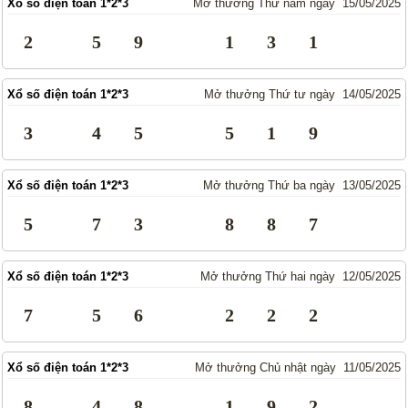
Xổ số điện toán 1*2*3
Mở thưởng Thứ năm ngày 15/05/2025
Lotto 5/35
Mega 6/45
2
5
9
1
3
1
Power 6/55
Max3D Pro
Max 3D
Keno
Xổ số điện toán 1*2*3
Mở thưởng Thứ tư ngày 14/05/2025
Bingo 18
3
4
5
5
1
9
Điện Toán
Xổ số điện toán 1*2*3
Mở thưởng Thứ ba ngày 13/05/2025
1*2*3
6x36
5
7
3
8
8
7
Thần Tài 4
Sớ Đầu Đuôi
Xổ số điện toán 1*2*3
Mở thưởng Thứ hai ngày 12/05/2025
Miền Nam
Miền Trung
7
5
6
2
2
2
Miền Bắc
Xổ số điện toán 1*2*3
Mở thưởng Chủ nhật ngày 11/05/2025
Thống Kê
8
4
8
1
9
2