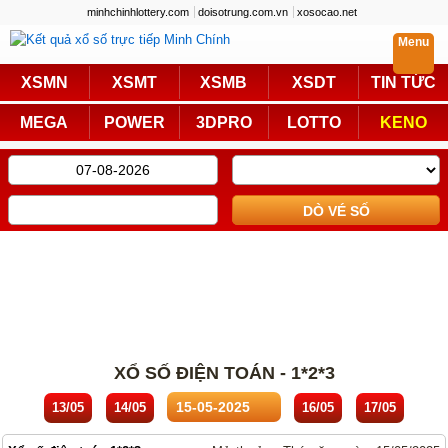
minhchinhlottery.com
doisotrung.com.vn
xosocao.net
Menu
Trực Tiếp
XSMN
XSMT
XSMB
XSDT
TIN TỨC
Miền Nam
Miền Trung
MEGA
POWER
3DPRO
LOTTO
KENO
Miền Bắc
Mega 6/45
Power 6/55
Max3D Pro
Max 3D
Keno
Bingo 18
Lotto 5/35
Truyền Thống
Miền Nam
Miền Trung
XỔ SỐ ĐIỆN TOÁN - 1*2*3
Miền Bắc
KQXS Các Tỉnh
13/05
14/05
16/05
17/05
KQXS Vietlott