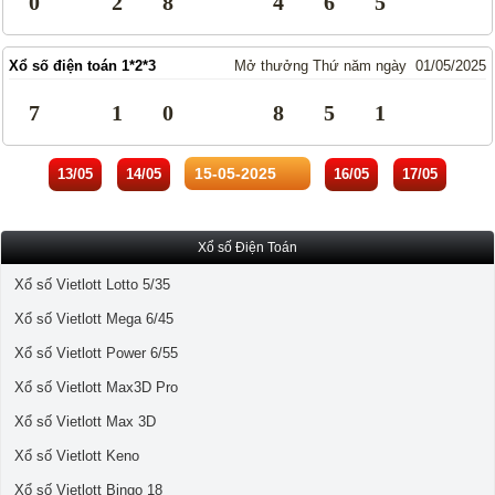
0
2
8
4
6
5
Xổ số điện toán 1*2*3
Mở thưởng Thứ năm ngày 01/05/2025
7
1
0
8
5
1
13/05
14/05
16/05
17/05
Xổ số Điện Toán
Xổ số Vietlott Lotto 5/35
Xổ số Vietlott Mega 6/45
Xổ số Vietlott Power 6/55
Xổ số Vietlott Max3D Pro
Xổ số Vietlott Max 3D
Xổ số Vietlott Keno
Xổ số Vietlott Bingo 18