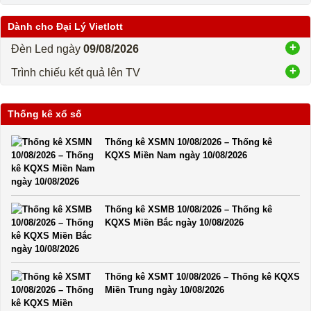
Dành cho Đại Lý Vietlott
Đèn Led ngày
09/08/2026
Trình chiếu kết quả lên TV
Thống kê xổ số
Thống kê XSMN 10/08/2026 – Thống kê
KQXS Miền Nam ngày 10/08/2026
Thống kê XSMB 10/08/2026 – Thống kê
KQXS Miền Bắc ngày 10/08/2026
Thống kê XSMT 10/08/2026 – Thống kê KQXS
Miền Trung ngày 10/08/2026