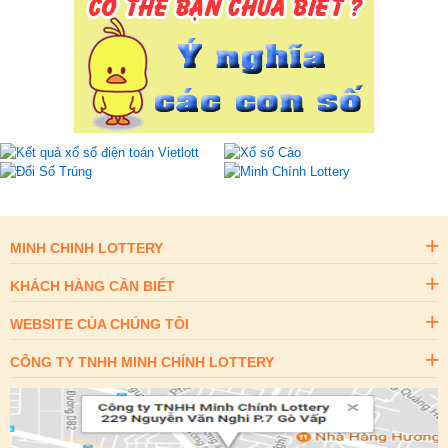
MINH CHINH LOTTERY
KHÁCH HÀNG CẦN BIẾT
WEBSITE CỦA CHÚNG TÔI
CÔNG TY TNHH MINH CHÍNH LOTTERY