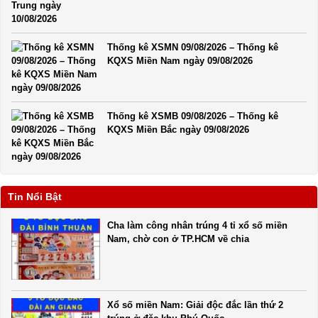
Thống kê XSMN 09/08/2026 – Thống kê
KQXS Miền Nam ngày 09/08/2026
Thống kê XSMB 09/08/2026 – Thống kê
KQXS Miền Bắc ngày 09/08/2026
Tin Nổi Bật
Cha làm công nhân trúng 4 tỉ xổ số miền
Nam, chờ con ở TP.HCM về chia
Xổ số miền Nam: Giải độc đắc lần thứ 2