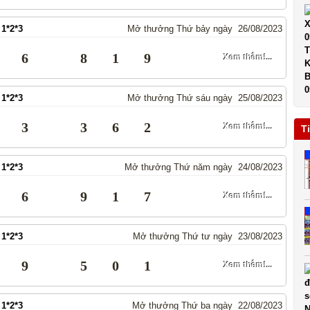
 1*2*3
Mở thưởng Thứ bảy ngày 26/08/2023
6
8
1
9
Xem thêm!...
 1*2*3
Mở thưởng Thứ sáu ngày 25/08/2023
3
3
6
2
Xem thêm!...
T
 1*2*3
Mở thưởng Thứ năm ngày 24/08/2023
6
9
1
7
Xem thêm!...
 1*2*3
Mở thưởng Thứ tư ngày 23/08/2023
9
5
0
1
Xem thêm!...
 1*2*3
Mở thưởng Thứ ba ngày 22/08/2023