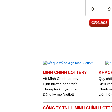
0
9
03/09
/2023
MINH CHINH LOTTERY
KHÁCH
Về Minh Chính Lottery
Quy chế
Định hướng phát triển
Điều kh
Thông tin khuyến mại
Chính s
Đăng ký mở Vietlott
Liên hệ 
CÔNG TY TNHH MINH CHÍNH LOTT