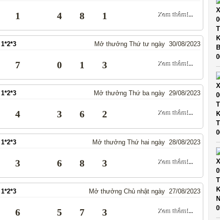
1
4
8
1
Xem thêm!...
 1*2*3
Mở thưởng Thứ tư ngày 30/08/2023
7
0
1
3
Xem thêm!...
 1*2*3
Mở thưởng Thứ ba ngày 29/08/2023
4
3
6
2
Xem thêm!...
 1*2*3
Mở thưởng Thứ hai ngày 28/08/2023
3
6
8
3
Xem thêm!...
 1*2*3
Mở thưởng Chủ nhật ngày 27/08/2023
6
5
7
3
Xem thêm!...