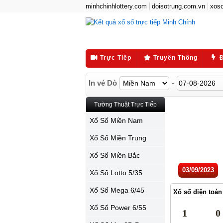
minhchinhlottery.com
doisotrung.com.vn
xoso
Trực Tiếp
Truyền Thống
In vé Dò
-
Tường Thuật Trực Tiếp
Xổ Số Miền Nam
Xổ Số Miền Trung
Xổ Số Miền Bắc
03/09
/2023
Xổ Số Lotto 5/35
Xổ Số Mega 6/45
Xổ số điện toán
Xổ Số Power 6/55
1
0