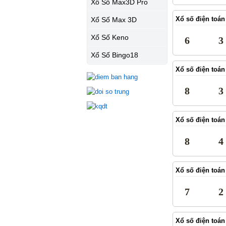
Xổ Số Max3D Pro
Xổ số điện toán
Xổ Số Max 3D
Xổ Số Keno
6
3
Xổ Số Bingo18
Xổ số điện toán
8
3
Xổ số điện toán
8
4
Xổ số điện toán
7
2
Xổ số điện toán