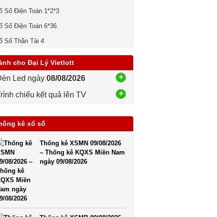
ổ Số Điện Toán 1*2*3
ổ Số Điện Toán 6*36
ổ Số Thần Tài 4
ành cho Đại Lý Vietlott
Đèn Led ngày
08/08/2026
rình chiếu kết quả lên TV
hống kê xổ số
Thống kê XSMN 09/08/2026
– Thống kê KQXS Miền Nam
ngày 09/08/2026