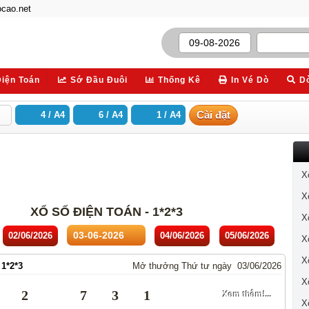
cao.net
Điện Toán
Sớ Đầu Đuôi
Thống Kê
In Vé Dò
D
Cài đặt
X
X
XỔ SỐ ĐIỆN TOÁN - 1*2*3
X
02/06
/2026
04/06
/2026
05/06
/2026
X
X
 1*2*3
Mở thưởng Thứ tư ngày 03/06/2026
X
2
7
3
1
Xem thêm!...
X