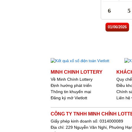
6
5
01/06
/2026
MINH CHINH LOTTERY
KHÁCH
Về Minh Chính Lottery
Quy chế
Định hướng phát triển
Điều kh
Thông tin khuyến mại
Chính s
Đăng ký mở Vietlott
Liên hệ 
CÔNG TY TNHH MINH CHÍNH LOTT
Giấy phép kinh doanh số: 0314000089
Địa chỉ: 229 Nguyễn Văn Nghi, Phường Hạ