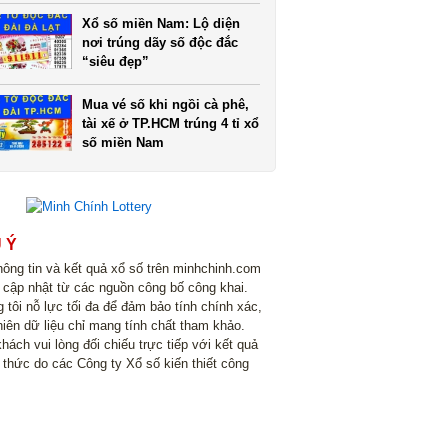
Xổ số miền Nam: Lộ diện
nơi trúng dãy số độc đắc
“siêu đẹp”
Mua vé số khi ngồi cà phê,
tài xế ở TP.HCM trúng 4 tỉ xổ
số miền Nam
 Ý
hông tin và kết quả xổ số trên minhchinh.com
cập nhật từ các nguồn công bố công khai.
 tôi nỗ lực tối đa để đảm bảo tính chính xác,
hiên dữ liệu chỉ mang tính chất tham khảo.
hách vui lòng đối chiếu trực tiếp với kết quả
 thức do các Công ty Xổ số kiến thiết công