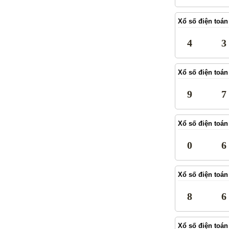
Xổ số điện toán
4
3
Xổ số điện toán
9
7
Xổ số điện toán
0
6
Xổ số điện toán
8
6
Xổ số điện toán