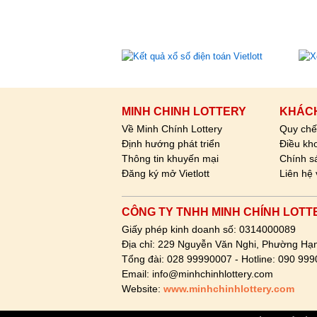
MINH CHINH LOTTERY
KHÁCH
Về Minh Chính Lottery
Quy chế
Định hướng phát triển
Điều kh
Thông tin khuyến mại
Chính s
Đăng ký mở Vietlott
Liên hệ 
CÔNG TY TNHH MINH CHÍNH LOTT
Giấy phép kinh doanh số: 0314000089
Địa chỉ: 229 Nguyễn Văn Nghi, Phường Hạ
Tổng đài: 028 99990007 - Hotline: 090 99
Email: info@minhchinhlottery.com
Website:
www.minhchinhlottery.com