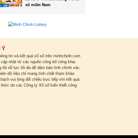
số miền Nam
 Ý
hông tin và kết quả xổ số trên minhchinh.com
cập nhật từ các nguồn công bố công khai.
 tôi nỗ lực tối đa để đảm bảo tính chính xác,
hiên dữ liệu chỉ mang tính chất tham khảo.
hách vui lòng đối chiếu trực tiếp với kết quả
 thức do các Công ty Xổ số kiến thiết công