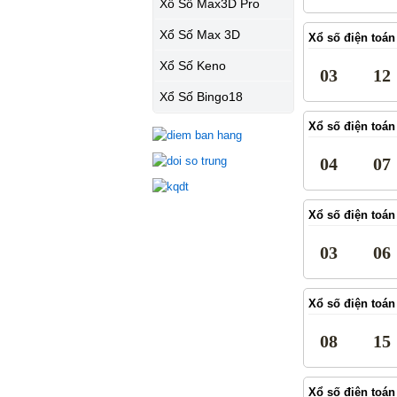
Xổ Số Max3D Pro
Xổ Số Max 3D
Xổ số điện toán
Xổ Số Keno
03
12
Xổ Số Bingo18
Xổ số điện toán
04
07
Xổ số điện toán
03
06
Xổ số điện toán
08
15
Xổ số điện toán