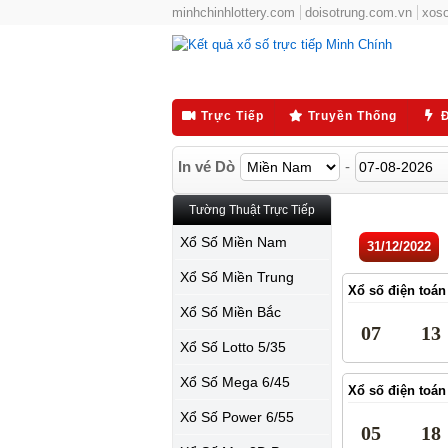
minhchinhlottery.com
doisotrung.com.vn
xoso
Trực Tiếp
Truyền Thống
In vé Dò
-
Tường Thuật Trực Tiếp
Xổ Số Miền Nam
31/12
/2022
Xổ Số Miền Trung
Xổ số điện toán
Xổ Số Miền Bắc
07
13
Xổ Số Lotto 5/35
Xổ Số Mega 6/45
Xổ số điện toán
Xổ Số Power 6/55
05
18