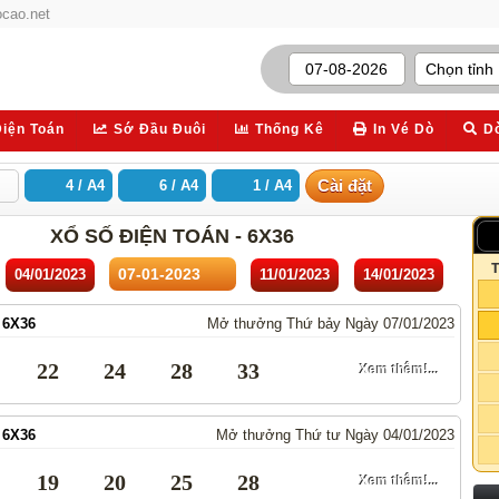
cao.net
Điện Toán
Sớ Đầu Đuôi
Thống Kê
In Vé Dò
D
Cài đặt
XỔ SỐ ĐIỆN TOÁN - 6X36
04/01
/2023
11/01
/2023
14/01
/2023
 6X36
Mở thưởng Thứ bảy Ngày 07/01/2023
22
24
28
33
Xem thêm!...
 6X36
Mở thưởng Thứ tư Ngày 04/01/2023
19
20
25
28
Xem thêm!...