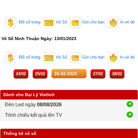
Đổi số trúng
Vé Số
Gửi cho bạn
In vé dò
Vé Số Ninh Thuận Ngày: 13/01/2023
Đổi số trúng
Vé Số
Gửi cho bạn
In vé dò
24/02
25/02
27/02
28/02
Dành cho Đại Lý Vietlott
Đèn Led ngày
08/08/2026
Trình chiếu kết quả lên TV
Thống kê xổ số