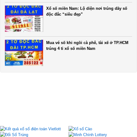
Xổ số miền Nam: Lộ diện nơi trúng dãy số
độc đắc “siêu đẹp”
Mua vé số khi ngồi cà phê, tài xế ở TP.HCM
trúng 4 tỉ xổ số miền Nam