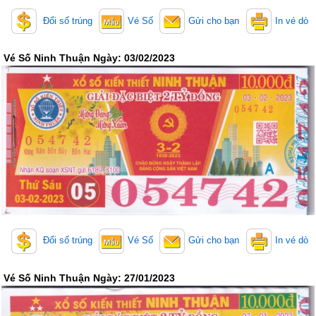
Truyền thống
Mega 6/45
Đổi số trúng
Vé Số
Gửi cho bạn
In vé dò
Lotto 5/35
Power 6/65
Vé Số Ninh Thuận Ngày: 03/02/2023
Max 3D
Max3D Pro
Keno
Tin Tức
Thống kê XSMN
Thống kê XSMT
Thống kê XSMB
Tin tức tổng hợp
Đổi số trúng
Vé Số
Gửi cho bạn
In vé dò
Vé Số Ninh Thuận Ngày: 27/01/2023