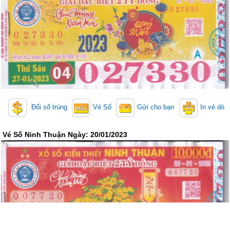
Đổi số trúng
Vé Số
Gửi cho bạn
In vé dò
Vé Số Ninh Thuận Ngày: 20/01/2023