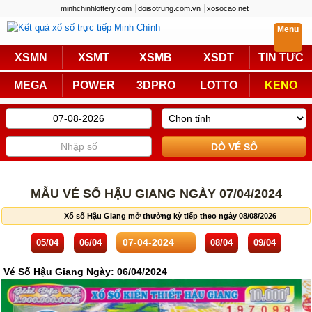
minhchinhlottery.com
doisotrung.com.vn
xosocao.net
Menu
Trực Tiếp
XSMN
XSMT
XSMB
XSDT
TIN TỨC
Miền Nam
Miền Trung
MEGA
POWER
3DPRO
LOTTO
KENO
Miền Bắc
Mega 6/45
Power 6/55
Max3D Pro
Max 3D
Keno
Bingo 18
Lotto 5/35
MẪU VÉ SỐ HẬU GIANG NGÀY 07/04/2024
Truyền Thống
Xổ số Hậu Giang mở thưởng kỳ tiếp theo ngày 08/08/2026
Miền Nam
Miền Trung
05/04
06/04
08/04
09/04
Miền Bắc
KQXS Các Tỉnh
Vé Số Hậu Giang Ngày: 06/04/2024
KQXS Vietlott