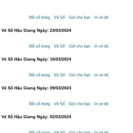
Thống Kê Lô
Lô Gan
Giải Đặc Biệt
Kiểm Tra Gan Cực Đại
Đổi số trúng
Vé Số
Gửi cho bạn
In vé dò
Tần Suất
Tần Suất Chi Tiết
Vé Số Hậu Giang Ngày: 23/03/2024
Lotto 5/35
Mega 6/45
Power 6/55
Max 3D
Đổi số trúng
Vé Số
Gửi cho bạn
In vé dò
Max3D Pro
Vé Số Hậu Giang Ngày: 16/03/2024
In Vé Dò
Đổi số trúng
Vé Số
Gửi cho bạn
In vé dò
Miền Nam
Miền Trung
Vé Số Hậu Giang Ngày: 09/03/2024
Miền Bắc
Lotto 5/35
Mega 6/45
Power 6/55
Đổi số trúng
Vé Số
Gửi cho bạn
In vé dò
Max3D Pro
Max 3D
Vé Số Hậu Giang Ngày: 02/03/2024
Dò kết quả
Đổi số trúng
Vé Số
Gửi cho bạn
In vé dò