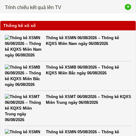
Trình chiếu kết quả lên TV
Thống kê xổ số
Thống kê XSMN 06/08/2026 – Thống kê
KQXS Miền Nam ngày 06/08/2026
Thống kê XSMB 06/08/2026 – Thống kê
KQXS Miền Bắc ngày 06/08/2026
Thống kê XSMT 06/08/2026 – Thống kê KQXS
Miền Trung ngày 06/08/2026
Thống kê XSMN 05/08/2026 – Thống kê