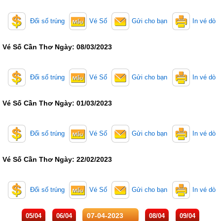
Truyền thống
Mega 6/45
Đổi số trúng
Vé Số
Gửi cho bạn
In vé dò
Lotto 5/35
Power 6/65
Max 3D
Max3D Pro
Vé Số Cần Thơ Ngày: 08/03/2023
Keno
Đổi số trúng
Vé Số
Gửi cho bạn
In vé dò
Tin Tức
Thống kê XSMN
Thống kê XSMT
Vé Số Cần Thơ Ngày: 01/03/2023
Thống kê XSMB
Tin tức tổng hợp
Đổi số trúng
Vé Số
Gửi cho bạn
In vé dò
Vé Số Cần Thơ Ngày: 22/02/2023
Đổi số trúng
Vé Số
Gửi cho bạn
In vé dò
05/04
06/04
08/04
09/04