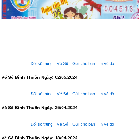
Lotto 5/35
Mega 6/45
Power 6/55
Max3D Pro
Max 3D
Keno
Bingo 18
Điện Toán
Đổi số trúng
Vé Số
Gửi cho bạn
In vé dò
1*2*3
6x36
Vé Số Bình Thuận Ngày: 02/05/2024
Thần Tài 4
Sớ Đầu Đuôi
Đổi số trúng
Vé Số
Gửi cho bạn
In vé dò
Miền Nam
Miền Trung
Vé Số Bình Thuận Ngày: 25/04/2024
Miền Bắc
Đổi số trúng
Vé Số
Gửi cho bạn
In vé dò
Thống Kê
Vé Số Bình Thuận Ngày: 18/04/2024