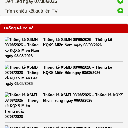
Đèn Led ngày
07/08/2026
Trình chiếu kết quả lên TV
Thống kê xổ số
Thống kê XSMN 08/08/2026 – Thống kê
KQXS Miền Nam ngày 08/08/2026
Thống kê XSMB 08/08/2026 – Thống kê
KQXS Miền Bắc ngày 08/08/2026
Thống kê XSMT 08/08/2026 – Thống kê KQXS
Miền Trung ngày 08/08/2026