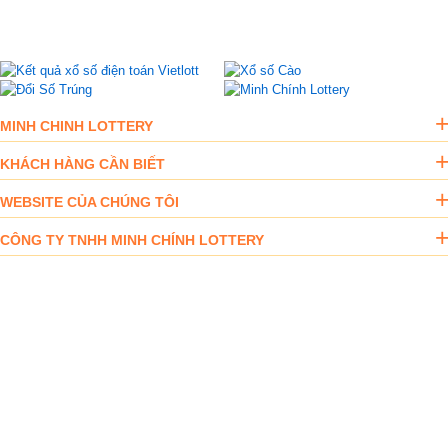
MINH CHINH LOTTERY
KHÁCH HÀNG CẦN BIẾT
WEBSITE CỦA CHÚNG TÔI
CÔNG TY TNHH MINH CHÍNH LOTTERY
LƯU Ý