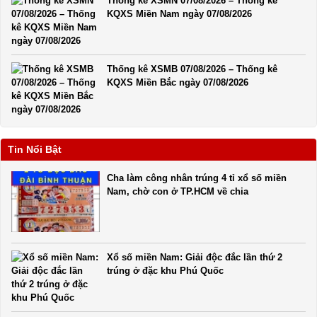
Thống kê XSMN 07/08/2026 – Thống kê
KQXS Miền Nam ngày 07/08/2026
Thống kê XSMB 07/08/2026 – Thống kê
KQXS Miền Bắc ngày 07/08/2026
Tin Nổi Bật
Cha làm công nhân trúng 4 tỉ xổ số miền
Nam, chờ con ở TP.HCM về chia
Xổ số miền Nam: Giải độc đắc lần thứ 2
trúng ở đặc khu Phú Quốc