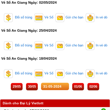
Vé Số An Giang Ngày: 02/05/2024
Truyền thống
Mega 6/45
Lotto 5/35
Power 6/65
Đổi số trúng
Vé Số
Gửi cho bạn
In vé dò
Max 3D
Max3D Pro
Keno
Vé Số An Giang Ngày: 25/04/2024
Tin Tức
Đổi số trúng
Vé Số
Gửi cho bạn
In vé dò
Thống kê XSMN
Thống kê XSMT
Vé Số An Giang Ngày: 18/04/2024
Thống kê XSMB
Tin tức tổng hợp
Đổi số trúng
Vé Số
Gửi cho bạn
In vé dò
29/05
30/05
01/06
02/06
Dành cho Đại Lý Vietlott