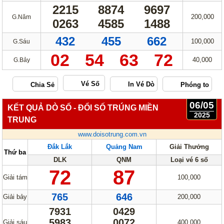
2215
8874
9697
200,000
G.Năm
0263
4585
1488
432
455
662
100,000
G.Sáu
02
54
63
72
40,000
G.Bảy
Vé Số
06/05
KẾT QUẢ DÒ SỐ - ĐỔI SỐ TRÚNG MIỀN
2025
TRUNG
www.doisotrung.com.vn
Đắk Lắk
Quảng Nam
Giải Thưởng
Thứ ba
DLK
QNM
Loại vé 6 số
72
87
Giải tám
100,000
765
646
Giải bảy
200,000
7931
0429
5983
0072
Giải sáu
400,000