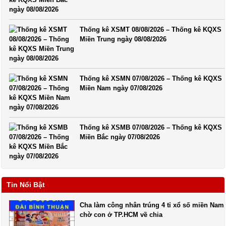
Thống kê XSMT 08/08/2026 – Thống kê KQXS
Miền Trung ngày 08/08/2026
Thống kê XSMN 07/08/2026 – Thống kê KQXS
Miền Nam ngày 07/08/2026
Thống kê XSMB 07/08/2026 – Thống kê KQXS
Miền Bắc ngày 07/08/2026
Tin Nổi Bật
Cha làm công nhân trúng 4 tỉ xổ số miền Nam,
chờ con ở TP.HCM về chia