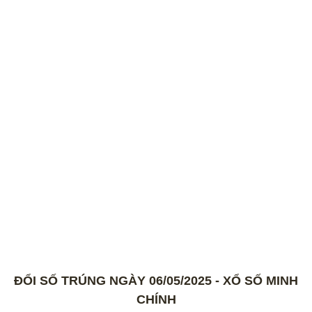
ĐỔI SỐ TRÚNG NGÀY 06/05/2025 - XỔ SỐ MINH
CHÍNH