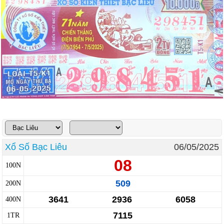
Truyền thống
Mega 6/45
Lotto 5/35
Power 6/65
Max 3D
Max3D Pro
Keno
Tin Tức
Thống kê XSMN
Thống kê XSMT
Thống kê XSMB
Tin tức tổng hợp