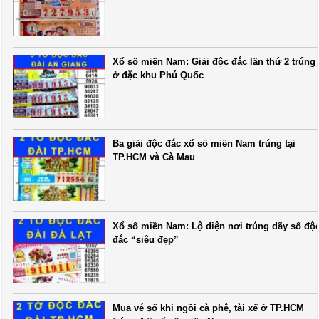
Xổ số miền Nam: Giải độc đắc lần thứ 2 trúng
ở đặc khu Phú Quốc
Ba giải độc đắc xổ số miền Nam trúng tại
TP.HCM và Cà Mau
Xổ số miền Nam: Lộ diện nơi trúng dãy số độ
đắc “siêu đẹp”
Mua vé số khi ngồi cà phê, tài xế ở TP.HCM