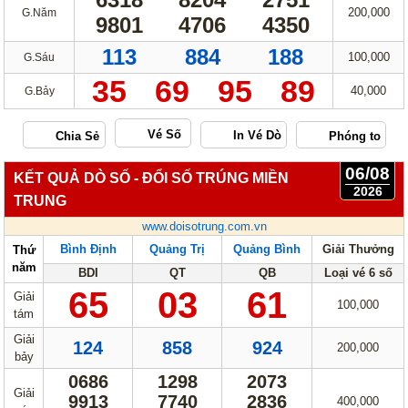
200,000
G.Năm
9801
4706
4350
113
884
188
100,000
G.Sáu
35
69
95
89
40,000
G.Bảy
Vé Số
06/08
KẾT QUẢ DÒ SỐ - ĐỔI SỐ TRÚNG MIỀN
2026
TRUNG
www.doisotrung.com.vn
Bình Định
Quảng Trị
Quảng Bình
Giải Thưởng
Thứ
năm
BDI
QT
QB
Loại vé 6 số
65
03
61
Giải
100,000
tám
Giải
124
858
924
200,000
bảy
0686
1298
2073
Giải
9913
7740
2836
400,000