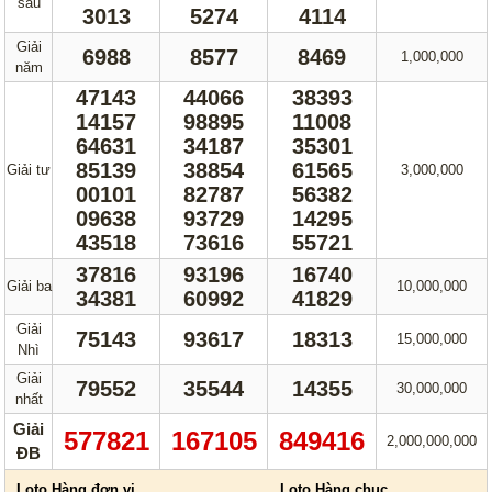
sáu
3013
5274
4114
Giải
6988
8577
8469
1,000,000
năm
47143
44066
38393
14157
98895
11008
64631
34187
35301
85139
38854
61565
Giải tư
3,000,000
00101
82787
56382
09638
93729
14295
43518
73616
55721
37816
93196
16740
Giải ba
10,000,000
34381
60992
41829
Giải
75143
93617
18313
15,000,000
Nhì
Giải
79552
35544
14355
30,000,000
nhất
Giải
577821
167105
849416
2,000,000,000
ĐB