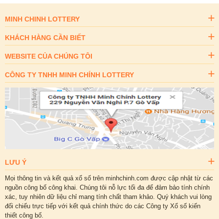
MINH CHINH LOTTERY
KHÁCH HÀNG CẦN BIẾT
WEBSITE CỦA CHÚNG TÔI
CÔNG TY TNHH MINH CHÍNH LOTTERY
LƯU Ý
Mọi thông tin và kết quả xổ số trên minhchinh.com được cập nhật từ các
nguồn công bố công khai. Chúng tôi nỗ lực tối đa để đảm bảo tính chính
xác, tuy nhiên dữ liệu chỉ mang tính chất tham khảo. Quý khách vui lòng
đối chiếu trực tiếp với kết quả chính thức do các Công ty Xổ số kiến
thiết công bố.