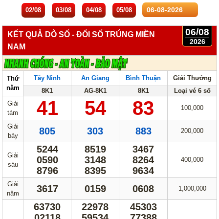
02/08
03/08
04/08
05/08
06/08
KẾT QUẢ DÒ SỐ - ĐỔI SỐ TRÚNG MIỀN
2026
NAM
Tây Ninh
An Giang
Bình Thuận
Giải Thưởng
Thứ
năm
8K1
AG-8K1
8K1
Loại vé 6 số
41
54
83
Giải
100,000
tám
Giải
805
303
883
200,000
bảy
5244
8519
3467
Giải
0590
3148
8264
400,000
sáu
8796
8395
9634
Giải
3617
0159
0608
1,000,000
năm
63730
22978
45303
02118
59534
77388