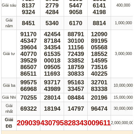
8137
2779
5447
6141
Giải sáu
400,000
9324
4284
9058
4198
Giải
8451
5340
6170
8814
1,000,000
năm
91170
42454
88791
12090
45347
87184
30100
89195
39604
34354
11156
05568
40770
61535
72439
18552
Giải tư
3,000,000
39529
00018
33852
14595
86507
09505
18759
73516
86511
11693
30833
40225
99575
93717
95163
32701
Giải ba
10,000,000
66968
43989
33457
83338
70255
28014
08484
20196
Giải Nhì
15,000,000
Giải
69322
18194
14797
96474
30,000,000
nhất
Giải
209039
430795
828343
009611
2,000,000,00
ĐB