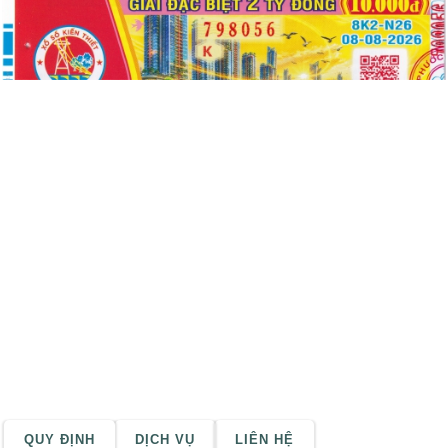
Truyền thống
Mega 6/45
Lotto 5/35
Power 6/65
Max 3D
Max3D Pro
Keno
Tin Tức
Thống kê XSMN
Thống kê XSMT
Thống kê XSMB
Tin tức tổng hợp
QUY ĐỊNH
DỊCH VỤ
LIÊN HỆ