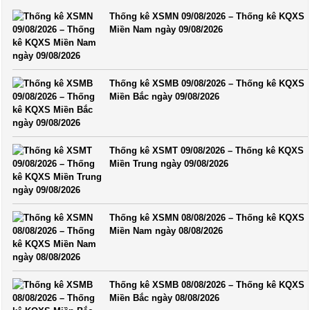
Thống kê XSMN 09/08/2026 – Thống kê KQXS
Miền Nam ngày 09/08/2026
Thống kê XSMB 09/08/2026 – Thống kê KQXS
Miền Bắc ngày 09/08/2026
Thống kê XSMT 09/08/2026 – Thống kê KQXS
Miền Trung ngày 09/08/2026
Thống kê XSMN 08/08/2026 – Thống kê KQXS
Miền Nam ngày 08/08/2026
Thống kê XSMB 08/08/2026 – Thống kê KQXS
Miền Bắc ngày 08/08/2026