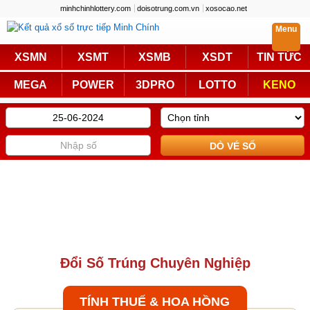
minhchinhlottery.com
doisotrung.com.vn
xosocao.net
Menu
Trực Tiếp
XSMN
XSMT
XSMB
XSDT
TIN TỨC
Miền Nam
Miền Trung
MEGA
POWER
3DPRO
LOTTO
KENO
Miền Bắc
Mega 6/45
Power 6/55
Max3D Pro
Max 3D
Keno
Bingo 18
Lotto 5/35
Truyền Thống
Miền Nam
Miền Trung
Đổi Số Trúng Chuyên Nghiệp
Miền Bắc
KQXS Các Tỉnh
KQXS Vietlott
TÍNH THUẾ & HOA HỒNG