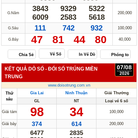
3843
9329
5322
200,000
G.Năm
6009
2583
5618
111
742
932
100,000
G.Sáu
47
81
44
80
40,000
G.Bảy
Vé Số
07/08
KẾT QUẢ DÒ SỐ - ĐỔI SỐ TRÚNG MIỀN
2026
TRUNG
www.doisotrung.com.vn
Gia Lai
Ninh Thuận
Giải Thưởng
Thứ
sáu
GL
NT
Loại vé 6 số
98
34
Giải tám
100,000
374
614
Giải bảy
200,000
6477
2835