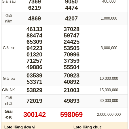
7369
9050
Giải sáu
400,000
6219
4474
Giải
4869
4207
1,000,000
năm
46133
37028
88474
59747
65309
24425
94223
53505
Giải tư
3,000,000
01320
70996
71257
37359
49886
55504
03539
70923
Giải ba
10,000,000
53371
40892
53829
21003
Giải Nhì
15,000,000
Giải
72019
49893
30,000,000
nhất
Giải
300142
598069
2,000,000,000
ĐB