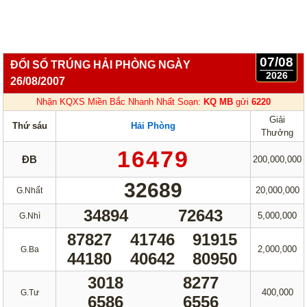
07/08
ĐỔI SỐ TRÚNG HẢI PHÒNG NGÀY
2026
26/08/2007
Nhận KQXS Miền Bắc Nhanh Nhất Soạn:
KQ MB
gửi
6220
Giải
Thứ sáu
Hải Phòng
Thưởng
16479
ĐB
200,000,000
32689
20,000,000
G.Nhất
34894
72643
5,000,000
G.Nhì
87827
41746
91915
2,000,000
G.Ba
44180
40642
80950
3018
8277
400,000
G.Tư
6586
6556