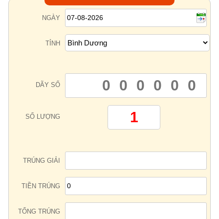
Lotto 5/35
Mega 6/45
NGÀY
Power 6/55
Max3D Pro
TỈNH
Max 3D
Keno
Bingo 18
Điện Toán
DÃY SỐ
1*2*3
6x36
SỐ LƯỢNG
Thần Tài 4
Sớ Đầu Đuôi
TRÚNG GIẢI
Miền Nam
Miền Trung
Miền Bắc
TIỀN TRÚNG
Thống Kê
TỔNG TRÚNG