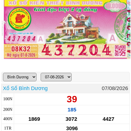
Truyền thống
Mega 6/45
Lotto 5/35
Power 6/65
Max 3D
Max3D Pro
Keno
Tin Tức
Thống kê XSMN
Thống kê XSMT
Thống kê XSMB
Tin tức tổng hợp