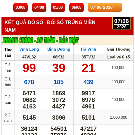
03/08
04/08
05/08
06/08
07/08
KẾT QUẢ DÒ SỐ - ĐỔI SỐ TRÚNG MIỀN
2026
NAM
Vĩnh Long
Bình Dương
Trà Vinh
Giải Thưởng
Thứ
sáu
47VL32
08K32
35TV32
Loại vé 6 số
99
39
21
Giải
100,000
tám
Giải
678
185
439
200,000
bảy
6471
1869
9917
Giải
0682
3072
6978
400,000
sáu
4163
4427
4961
Giải
5145
3096
5101
1,000,000
năm
36124
54501
47217