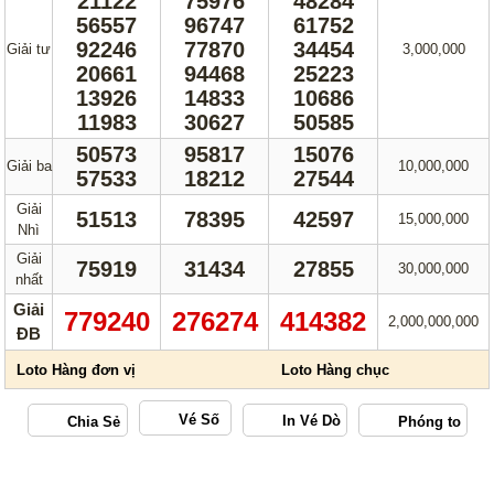
21122
75976
48284
56557
96747
61752
92246
77870
34454
Giải tư
3,000,000
20661
94468
25223
13926
14833
10686
11983
30627
50585
50573
95817
15076
Giải ba
10,000,000
57533
18212
27544
Giải
51513
78395
42597
15,000,000
Nhì
Giải
75919
31434
27855
30,000,000
nhất
Giải
779240
276274
414382
2,000,000,000
ĐB
Vé Số