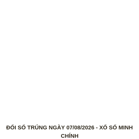
ĐỔI SỐ TRÚNG NGÀY 07/08/2026 - XỔ SỐ MINH
CHÍNH