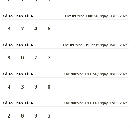
Thống Kê Lô
Lô Gan
Giải Đặc Biệt
Kiểm Tra Gan Cực Đại
Xổ số Thần Tài 4
Mở thưởng Thứ hai ngày 20/05/2024
Tần Suất
Tần Suất Chi Tiết
3
7
4
6
Lotto 5/35
Mega 6/45
Power 6/55
Max 3D
Xổ số Thần Tài 4
Mở thưởng Chủ nhật ngày 19/05/2024
Max3D Pro
9
0
7
7
In Vé Dò
Xổ số Thần Tài 4
Mở thưởng Thứ bảy ngày 18/05/2024
Miền Nam
Miền Trung
4
3
9
0
Miền Bắc
Lotto 5/35
Mega 6/45
Power 6/55
Xổ số Thần Tài 4
Mở thưởng Thứ sáu ngày 17/05/2024
Max3D Pro
Max 3D
2
6
9
5
Dò kết quả