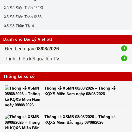
Xổ Số Điện Toán 1*2*3
Xổ Số Điện Toán 6*36
Xổ Số Thần Tài 4
Dành cho Đại Lý Vietlott
Đèn Led ngày
08/08/2026
Trình chiếu kết quả lên TV
Thống kê xổ số
Thống kê XSMN 08/08/2026 – Thống kê
KQXS Miền Nam ngày 08/08/2026
Thống kê XSMB 08/08/2026 – Thống kê
KQXS Miền Bắc ngày 08/08/2026