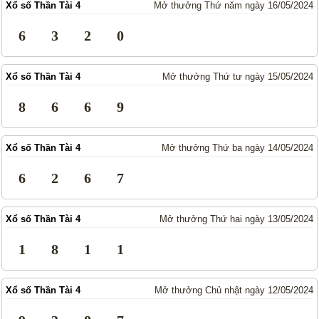
Xổ số Thần Tài 4
Mở thưởng Thứ năm ngày 16/05/2024
Truyền thống
Mega 6/45
6
3
2
0
Lotto 5/35
Power 6/65
Max 3D
Max3D Pro
Xổ số Thần Tài 4
Mở thưởng Thứ tư ngày 15/05/2024
Keno
8
6
6
9
Tin Tức
Thống kê XSMN
Thống kê XSMT
Xổ số Thần Tài 4
Mở thưởng Thứ ba ngày 14/05/2024
Thống kê XSMB
Tin tức tổng hợp
6
2
6
7
Xổ số Thần Tài 4
Mở thưởng Thứ hai ngày 13/05/2024
1
8
1
1
Xổ số Thần Tài 4
Mở thưởng Chủ nhật ngày 12/05/2024