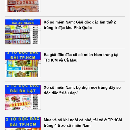
Xổ số miền Nam: Giải độc đắc lần thứ 2
trúng ở đặc khu Phú Quốc
Ba giải độc đắc xổ số miền Nam trúng tại
TP.HCM và Cà Mau
Xổ số miền Nam: Lộ diện nơi trúng dãy số
độc đắc “siêu đẹp”
Mua vé số khi ngồi cà phê, tài xế ở TP.HCM
trúng 4 tỉ xổ số miền Nam