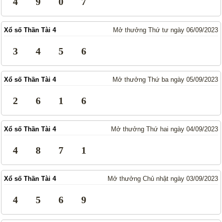
4
9
0
7
Thống Kê Lô
Lô Gan
Giải Đặc Biệt
Kiểm Tra Gan Cực Đại
Xổ số Thần Tài 4
Mở thưởng Thứ tư ngày 06/09/2023
Tần Suất
Tần Suất Chi Tiết
3
4
5
6
Lotto 5/35
Mega 6/45
Power 6/55
Max 3D
Xổ số Thần Tài 4
Mở thưởng Thứ ba ngày 05/09/2023
Max3D Pro
2
6
1
6
In Vé Dò
Xổ số Thần Tài 4
Mở thưởng Thứ hai ngày 04/09/2023
Miền Nam
Miền Trung
4
8
7
1
Miền Bắc
Lotto 5/35
Mega 6/45
Power 6/55
Xổ số Thần Tài 4
Mở thưởng Chủ nhật ngày 03/09/2023
Max3D Pro
Max 3D
4
5
6
9
Dò kết quả