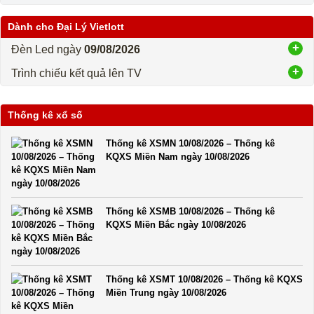
Dành cho Đại Lý Vietlott
Đèn Led ngày
09/08/2026
Trình chiếu kết quả lên TV
Thống kê xổ số
Thống kê XSMN 10/08/2026 – Thống kê
KQXS Miền Nam ngày 10/08/2026
Thống kê XSMB 10/08/2026 – Thống kê
KQXS Miền Bắc ngày 10/08/2026
Thống kê XSMT 10/08/2026 – Thống kê KQXS
Miền Trung ngày 10/08/2026