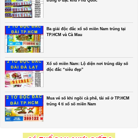
trúng ở đặc khu Phú Quốc
Ba giải độc đắc xổ số miền Nam trúng tại
TP.HCM và Cà Mau
Xổ số miền Nam: Lộ diện nơi trúng dãy số
độc đắc “siêu đẹp”
Mua vé số khi ngồi cà phê, tài xế ở TP.HCM
trúng 4 tỉ xổ số miền Nam