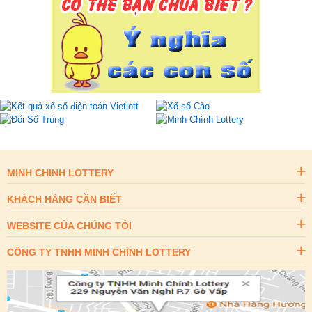
MINH CHINH LOTTERY
KHÁCH HÀNG CẦN BIẾT
WEBSITE CỦA CHÚNG TÔI
CÔNG TY TNHH MINH CHÍNH LOTTERY