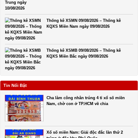
Thống kê XSMN 09/08/2026 – Thống kê
KQXS Miền Nam ngày 09/08/2026
Thống kê XSMB 09/08/2026 – Thống kê
KQXS Miền Bắc ngày 09/08/2026
Tin Nổi Bật
Cha làm công nhân trúng 4 tỉ xổ số miền
Nam, chờ con ở TP.HCM về chia
Xổ số miền Nam: Giải độc đắc lần thứ 2