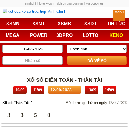
minhchinhlottery.com
doisotrung.com.vn
xosocao.net
Menu
Trực Tiếp
XSMN
XSMT
XSMB
XSDT
TIN TỨC
Miền Nam
Miền Trung
MEGA
POWER
3DPRO
LOTTO
KENO
Miền Bắc
Mega 6/45
Power 6/55
Max3D Pro
Max 3D
Keno
Bingo 18
Lotto 5/35
XỔ SỐ ĐIỆN TOÁN - THẦN TÀI
Truyền Thống
10/09
11/09
13/09
14/09
Miền Nam
Miền Trung
Xổ số Thần Tài 4
Mở thưởng Thứ ba ngày 12/09/2023
Miền Bắc
KQXS Các Tỉnh
3
3
5
0
KQXS Vietlott