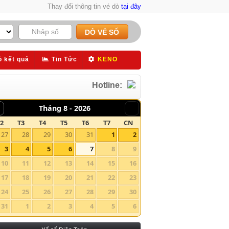
Thay đổi thông tin vé dò
tại đây
ò kết quả
Tin Tức
KENO
Hotline:
Tháng 8 -
2026
T2
T3
T4
T5
T6
T7
CN
27
28
29
30
31
1
2
3
4
5
6
7
8
9
10
11
12
13
14
15
16
17
18
19
20
21
22
23
24
25
26
27
28
29
30
31
1
2
3
4
5
6