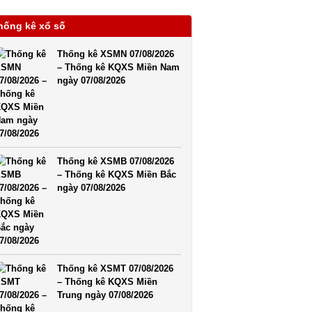
hống kê xổ số
Thống kê XSMN 07/08/2026
– Thống kê KQXS Miền Nam
ngày 07/08/2026
Thống kê XSMB 07/08/2026
– Thống kê KQXS Miền Bắc
ngày 07/08/2026
Thống kê XSMT 07/08/2026
– Thống kê KQXS Miền
Trung ngày 07/08/2026