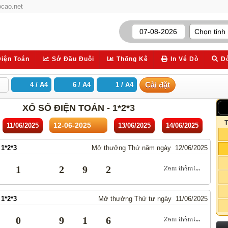
cao.net
Điện Toán
Sớ Đầu Đuôi
Thống Kê
In Vé Dò
D
Cài đặt
XỔ SỐ ĐIỆN TOÁN - 1*2*3
11/06
/2025
13/06
/2025
14/06
/2025
 1*2*3
Mở thưởng Thứ năm ngày 12/06/2025
1
2
9
2
Xem thêm!...
 1*2*3
Mở thưởng Thứ tư ngày 11/06/2025
0
9
1
6
Xem thêm!...