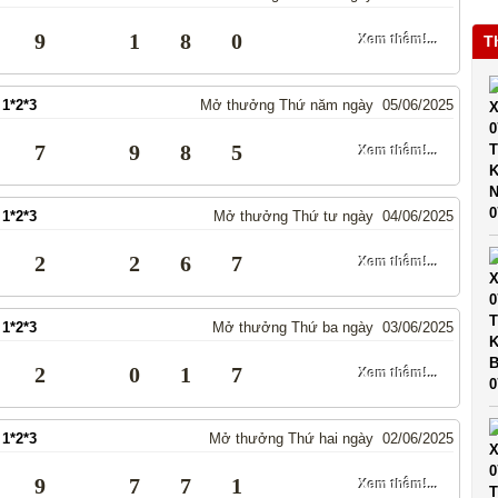
9
1
8
0
T
Xem thêm!...
 1*2*3
Mở thưởng Thứ năm ngày 05/06/2025
7
9
8
5
Xem thêm!...
 1*2*3
Mở thưởng Thứ tư ngày 04/06/2025
2
2
6
7
Xem thêm!...
 1*2*3
Mở thưởng Thứ ba ngày 03/06/2025
2
0
1
7
Xem thêm!...
 1*2*3
Mở thưởng Thứ hai ngày 02/06/2025
9
7
7
1
Xem thêm!...