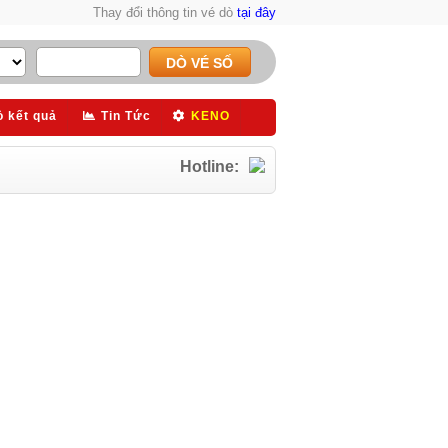
Thay đổi thông tin vé dò
tại đây
ò kết quả
Tin Tức
KENO
Hotline: