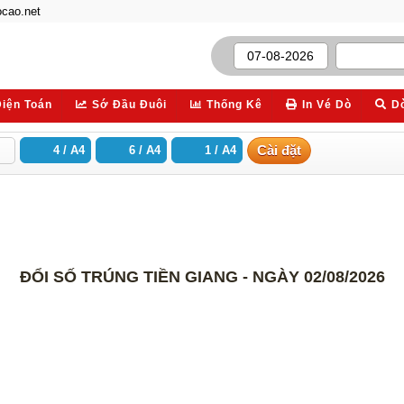
cao.net
Điện Toán
Sớ Đầu Đuôi
Thống Kê
In Vé Dò
D
Cài đặt
ĐỔI SỐ TRÚNG TIỀN GIANG - NGÀY 02/08/2026