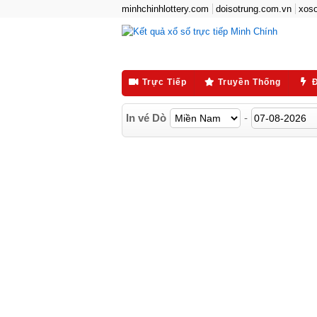
minhchinhlottery.com
doisotrung.com.vn
xoso
Trực Tiếp
Truyền Thống
In vé Dò
-