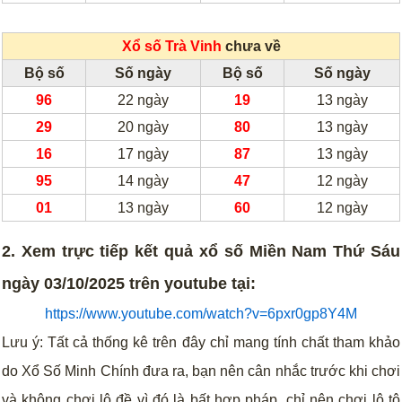
Xổ số Trà Vinh
chưa về
Bộ số
Số ngày
Bộ số
Số ngày
96
22 ngày
19
13 ngày
29
20 ngày
80
13 ngày
16
17 ngày
87
13 ngày
95
14 ngày
47
12 ngày
01
13 ngày
60
12 ngày
2. Xem trực tiếp kết quả xổ số Miền Nam Thứ Sáu
ngày 03/10/2025 trên youtube tại:
https://www.youtube.com/watch?v=6pxr0gp8Y4M
Lưu ý: Tất cả thống kê trên đây chỉ mang tính chất tham khảo
do Xổ Số Minh Chính đưa ra, bạn nên cân nhắc trước khi chơi
và không chơi lô đề vì đó là bất hợp pháp, chỉ nên chơi lô tô