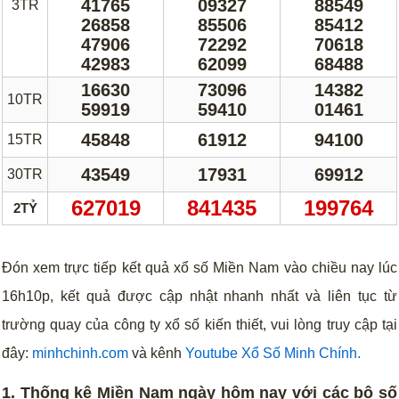
41765
09327
88549
3TR
Thống Kê Lô
Lô Gan
26858
85506
85412
Giải Đặc Biệt
Kiểm Tra Gan Cực Đại
47906
72292
70618
42983
62099
68488
Tần Suất
Tần Suất Chi Tiết
16630
73096
14382
10TR
Lotto 5/35
Mega 6/45
59919
59410
01461
Power 6/55
Max 3D
45848
61912
94100
15TR
Max3D Pro
43549
17931
69912
30TR
627019
841435
199764
In Vé Dò
2TỶ
Miền Nam
Miền Trung
Đón xem trực tiếp kết quả xổ số Miền Nam vào chiều nay lúc
Miền Bắc
Lotto 5/35
16h10p, kết quả được cập nhật nhanh nhất và liên tục từ
Mega 6/45
Power 6/55
trường quay của công ty xổ số kiến thiết, vui lòng truy cập tại
Max3D Pro
Max 3D
đây:
minhchinh.com
và kênh
Youtube Xổ Số Minh Chính.
Dò kết quả
1. Thống kê Miền Nam ngày hôm nay với các bộ số