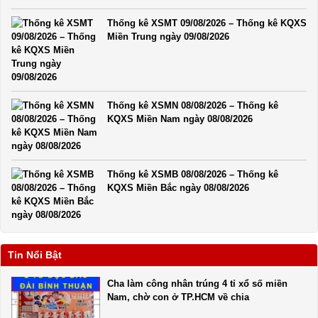
Thống kê XSMT 09/08/2026 – Thống kê KQXS
Miền Trung ngày 09/08/2026
Thống kê XSMN 08/08/2026 – Thống kê
KQXS Miền Nam ngày 08/08/2026
Thống kê XSMB 08/08/2026 – Thống kê
KQXS Miền Bắc ngày 08/08/2026
Tin Nổi Bật
Cha làm công nhân trúng 4 tỉ xổ số miền
Nam, chờ con ở TP.HCM về chia