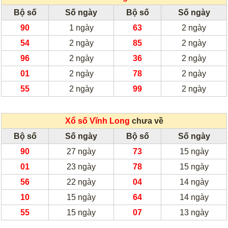
Bộ số
Số ngày
Bộ số
Số ngày
90
1 ngày
63
2 ngày
54
2 ngày
85
2 ngày
96
2 ngày
36
2 ngày
01
2 ngày
78
2 ngày
55
2 ngày
99
2 ngày
Xổ số Vĩnh Long
chưa về
Bộ số
Số ngày
Bộ số
Số ngày
90
27 ngày
73
15 ngày
01
23 ngày
78
15 ngày
56
22 ngày
04
14 ngày
10
15 ngày
64
14 ngày
55
15 ngày
07
13 ngày