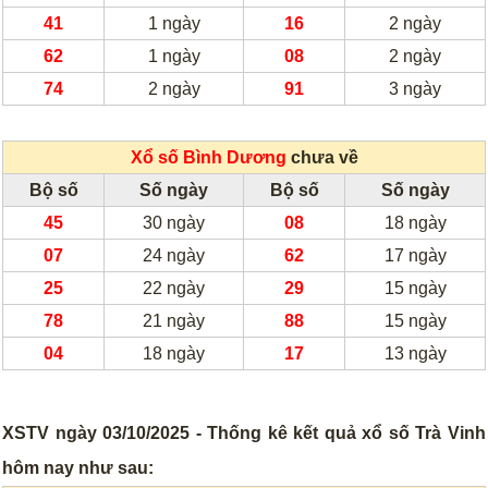
41
1 ngày
16
2 ngày
62
1 ngày
08
2 ngày
74
2 ngày
91
3 ngày
Xổ số Bình Dương
chưa về
Bộ số
Số ngày
Bộ số
Số ngày
45
30 ngày
08
18 ngày
07
24 ngày
62
17 ngày
25
22 ngày
29
15 ngày
78
21 ngày
88
15 ngày
04
18 ngày
17
13 ngày
XSTV ngày 03/10/2025 - Thống kê kết quả xổ số Trà Vinh
hôm nay như sau: