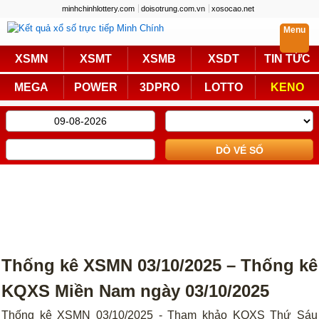
minhchinhlottery.com
doisotrung.com.vn
xosocao.net
Menu
Trực Tiếp
XSMN
XSMT
XSMB
XSDT
TIN TỨC
Miền Nam
Miền Trung
MEGA
POWER
3DPRO
LOTTO
KENO
Miền Bắc
Mega 6/45
Power 6/55
Max3D Pro
Max 3D
Keno
Bingo 18
Lotto 5/35
Truyền Thống
Miền Nam
Miền Trung
Thống kê XSMN 03/10/2025 – Thống kê
Miền Bắc
KQXS Các Tỉnh
KQXS Miền Nam ngày 03/10/2025
KQXS Vietlott
Thống kê XSMN 03/10/2025 - Tham khảo KQXS Thứ Sáu