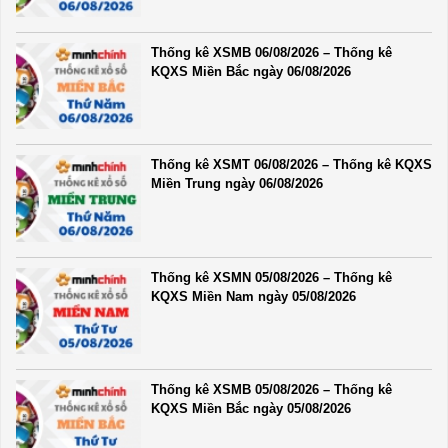
Thống kê XSMB 06/08/2026 – Thống kê
KQXS Miền Bắc ngày 06/08/2026
Thống kê XSMT 06/08/2026 – Thống kê KQXS
Miền Trung ngày 06/08/2026
Thống kê XSMN 05/08/2026 – Thống kê
KQXS Miền Nam ngày 05/08/2026
Thống kê XSMB 05/08/2026 – Thống kê
KQXS Miền Bắc ngày 05/08/2026