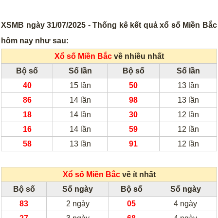
Truyền thống
Mega 6/45
Lotto 5/35
Power 6/65
XSMB ngày 31/07/2025 - Thống kê kết quả xổ số Miền Bắc
hôm nay như sau:
Max 3D
Max3D Pro
Xổ số Miền Bắc
về nhiều nhất
Keno
Bộ số
Số lần
Bộ số
Số lần
Tin Tức
40
15 lần
50
13 lần
86
14 lần
98
13 lần
Thống kê XSMN
Thống kê XSMT
18
14 lần
30
12 lần
Thống kê XSMB
Tin tức tổng hợp
16
14 lần
59
12 lần
58
13 lần
91
12 lần
Xổ số Miền Bắc
về ít nhất
Bộ số
Số ngày
Bộ số
Số ngày
83
2 ngày
05
4 ngày