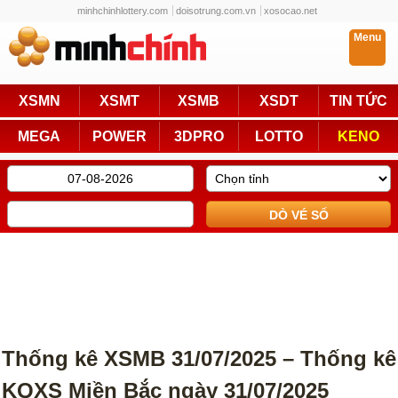
minhchinhlottery.com
doisotrung.com.vn
xosocao.net
Menu
Trực Tiếp
XSMN
XSMT
XSMB
XSDT
TIN TỨC
Miền Nam
Miền Trung
MEGA
POWER
3DPRO
LOTTO
KENO
Miền Bắc
Mega 6/45
Power 6/55
Max3D Pro
Max 3D
Keno
Bingo 18
Lotto 5/35
Truyền Thống
Miền Nam
Miền Trung
Miền Bắc
KQXS Các Tỉnh
Thống kê XSMB 31/07/2025 – Thống kê
KQXS Vietlott
KQXS Miền Bắc ngày 31/07/2025