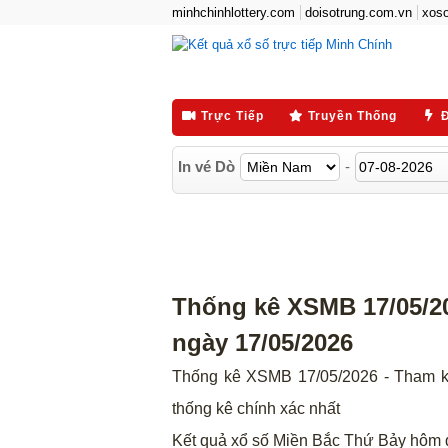
minhchinhlottery.com
doisotrung.com.vn
xoso
Trực Tiếp
Truyền Thống
In vé Dò
-
Thống kê XSMB 17/05/2
ngày 17/05/2026
Thống kê XSMB 17/05/2026 - Tham k
thống kê chính xác nhất
Kết quả xổ số Miền Bắc Thứ Bảy hôm 