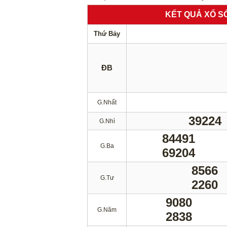
KẾT QUẢ XỔ SỐ
Thứ Bảy
ĐB
G.Nhất
39224
G.Nhì
84491
G.Ba
69204
8566
G.Tư
2260
9080
G.Năm
2838