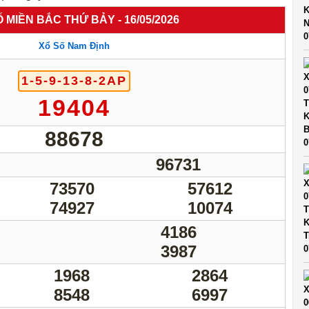
 MIỀN BẮC THỨ BẢY - 16/05/2026
Xổ Số Nam Định
1-5-9-13-8-2AP
19404
88678
96731
73570
57612
74927
10074
4186
3987
1968
2864
8548
6997