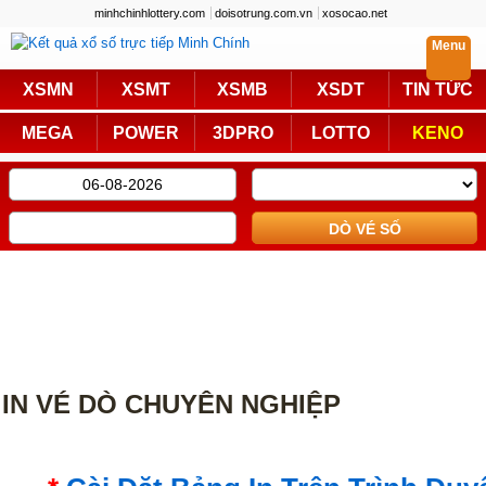
minhchinhlottery.com
doisotrung.com.vn
xosocao.net
Menu
Trực Tiếp
XSMN
XSMT
XSMB
XSDT
TIN TỨC
Miền Nam
Miền Trung
MEGA
POWER
3DPRO
LOTTO
KENO
Miền Bắc
Mega 6/45
Power 6/55
Max3D Pro
Max 3D
Keno
Bingo 18
Lotto 5/35
Truyền Thống
Miền Nam
Miền Trung
IN VÉ DÒ CHUYÊN NGHIỆP
Miền Bắc
KQXS Các Tỉnh
KQXS Vietlott