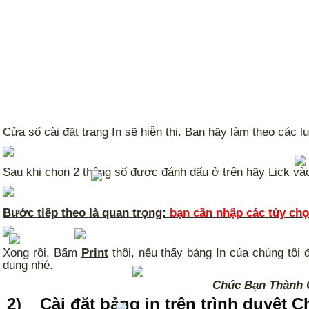
Cửa sổ cài đặt trang In sẽ hiễn thị. Bạn hãy làm theo các 
Sau khi chọn 2 thông số được đánh dấu ở trên hãy Lick v
Bước tiếp theo là quan trọng:
bạn cần nhập các tùy ch
Xong rồi, Bấm
Print
thôi, nếu thấy bảng In của chúng tôi 
dụng nhé.
Chúc Bạn Thành 
2)
Cài đặt bảng in trên trình duyệt 