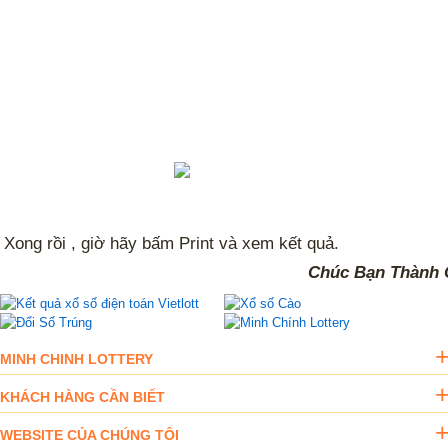
Xong rồi , giờ hãy bấm Print và xem kết quả.
Chúc Bạn Thành 
MINH CHINH LOTTERY
KHÁCH HÀNG CẦN BIẾT
WEBSITE CỦA CHÚNG TÔI