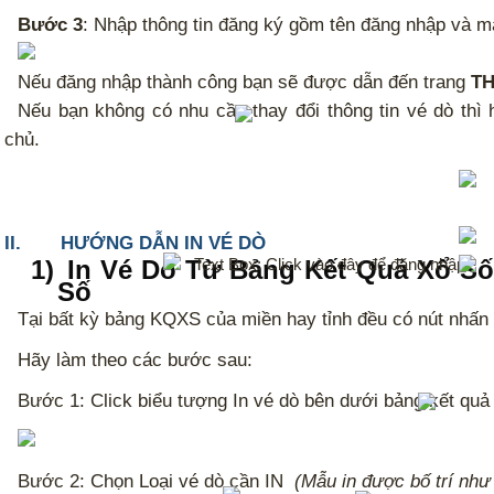
Bước 3
: Nhập thông tin đăng ký gồm tên đăng nhập và m
Nếu đăng nhập thành công bạn sẽ được dẫn đến trang
TH
Nếu bạn không có nhu cầu thay đổi thông tin vé dò th
chủ.
II.
HƯỚNG DẪN IN VÉ DÒ
1)
In Vé Dò Từ Bảng Kết Quả Xổ Số
Số
Tại bất kỳ bảng KQXS của miền hay tỉnh đều có nút nhấn 
Hãy làm theo các bước sau:
Bước 1: Click biểu tượng In vé dò bên dưới bảng kết quả
Bước 2: Chọn Loại vé dò cần IN
(Mẫu in được bố trí như