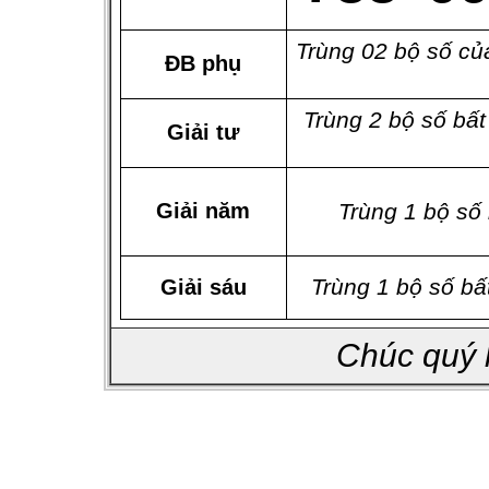
Trùng 02 bộ số của
ĐB phụ
Trùng 2 bộ số bất 
Giải tư
Giải năm
Trùng 1 bộ số 
Trùng 1 bộ số bất
Giải sáu
Chúc quý 