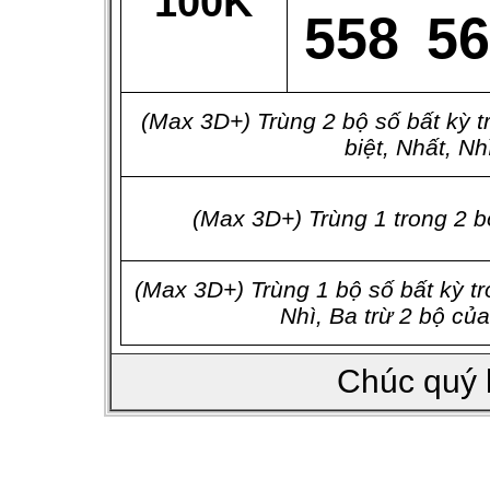
100K
558
5
(Max 3D+) Trùng 2 bộ số bất kỳ t
biệt, Nhất, Nh
(Max 3D+) Trùng 1 trong 2 bộ
(Max 3D+) Trùng 1 bộ số bất kỳ tr
Nhì, Ba trừ 2 bộ của
Chúc quý 