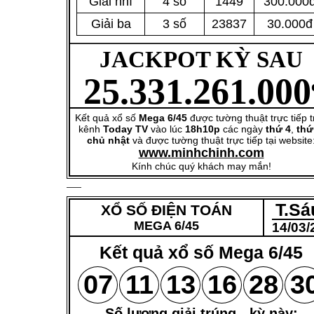
Giải nhì
4 số
1449
300.000
Giải ba
3 số
23837
30.000đ
JACKPOT KỲ SAU
25.331.261.000
Kết quả xổ số
Mega 6/45
được tường thuật trực tiếp t
kênh
Today TV
vào lúc
18h10p
các ngày
thứ 4
,
thứ
chủ nhật
và được tường thuật trực tiếp tại website
www.minhchinh.com
Kính chúc quý khách may mắn!
T.Sá
XỔ SỐ ĐIỆN TOÁN
MEGA 6/45
14/03/
Kết quả xổ số Mega 6/45
07
11
13
16
28
3
Số lượng giải trúng - kỳ này: