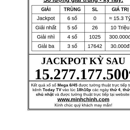
GIẢI
TRÙNG
SL
GIÁ TRỊ
Jackpot
6 số
0
≈ 15.3 T
Giải nhất
5 số
26
10 Triệu
Giải nhì
4 số
1025
300.000
Giải ba
3 số
17642
30.000đ
JACKPOT KỲ SAU
15.277.177.500
Kết quả xổ số
Mega 6/45
được tường thuật trực tiếp t
kênh
Today TV
vào lúc
18h10p
các ngày
thứ 4
,
thứ
chủ nhật
và được tường thuật trực tiếp tại website
www.minhchinh.com
Kính chúc quý khách may mắn!