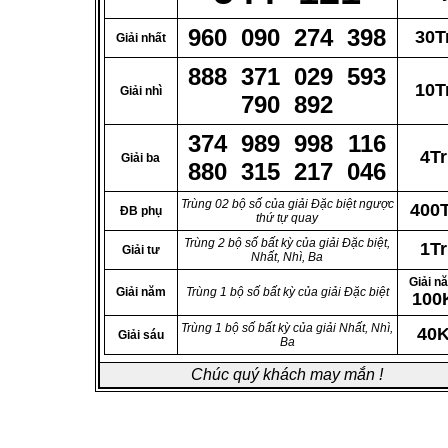
960
090
274
398
30T
Giải nhất
888
371
029
593
10T
Giải nhì
790
892
374
989
998
116
4Tr
Giải ba
880
315
217
046
Trùng 02 bộ số của giải Đặc biệt ngược
400T
ĐB phụ
thứ tự quay
Trùng 2 bộ số bất kỳ của giải Đặc biệt,
1Tr
Giải tư
Nhất, Nhì, Ba
Giải n
Giải năm
Trùng 1 bộ số bất kỳ của giải Đặc biệt
100
Trùng 1 bộ số bất kỳ của giải Nhất, Nhì,
40
Giải sáu
Ba
Chúc quý khách may mắn !