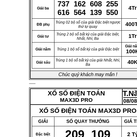
737
162
608
255
4Tr
Giải ba
616
564
139
550
Trùng 02 bộ số của giải Đặc biệt ngược
400T
ĐB phụ
thứ tự quay
Trùng 2 bộ số bất kỳ của giải Đặc biệt,
1Tr
Giải tư
Nhất, Nhì, Ba
Giải n
Giải năm
Trùng 1 bộ số bất kỳ của giải Đặc biệt
100
Trùng 1 bộ số bất kỳ của giải Nhất, Nhì,
40
Giải sáu
Ba
Chúc quý khách may mắn !
T.N
XỔ SỐ ĐIỆN TOÁN
MAX3D PRO
08/08
XỔ SỐ ĐIỆN TOÁN MAX3D PRO
GIẢI
SỐ QUAY THƯỞNG
GIÁ T
209
109
2 T
Đặc biệt