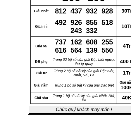
812
437
932
928
30T
Giải nhất
492
926
855
518
10T
Giải nhì
243
332
737
162
608
255
4Tr
Giải ba
616
564
139
550
Trùng 02 bộ số của giải Đặc biệt ngược
400T
ĐB phụ
thứ tự quay
Trùng 2 bộ số bất kỳ của giải Đặc biệt,
1Tr
Giải tư
Nhất, Nhì, Ba
Giải n
Giải năm
Trùng 1 bộ số bất kỳ của giải Đặc biệt
100
Trùng 1 bộ số bất kỳ của giải Nhất, Nhì,
40
Giải sáu
Ba
Chúc quý khách may mắn !