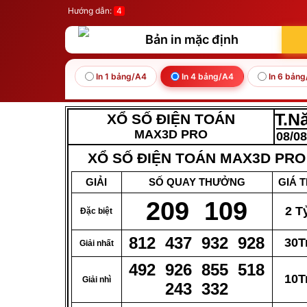
Hướng dẫn:
4
Bản in mặc định
In 1 bảng/A4
In 4 bảng/A4
In 6 bảng
T.N
XỔ SỐ ĐIỆN TOÁN
MAX3D PRO
08/08
XỔ SỐ ĐIỆN TOÁN MAX3D PRO
GIẢI
SỐ QUAY THƯỞNG
GIÁ T
209
109
2 T
Đặc biệt
812
437
932
928
30T
Giải nhất
492
926
855
518
10T
Giải nhì
243
332