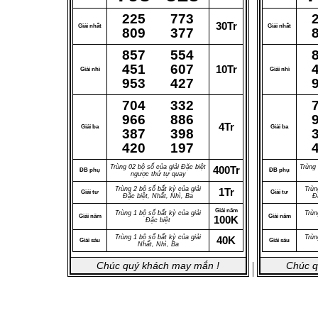
225
773
30Tr
Giải nhất
Giải nhất
809
377
857
554
451
607
10Tr
Giải nhì
Giải nhì
953
427
704
332
966
886
4Tr
Giải ba
Giải ba
387
398
420
197
Trùng 02 bộ số của giải Đặc biệt
Trùng 
400Tr
ĐB phụ
ĐB phụ
ngược thứ tự quay
Trùng 2 bộ số bất kỳ của giải
Trùn
1Tr
Giải tư
Giải tư
Đặc biệt, Nhất, Nhì, Ba
Đ
Giải năm
Trùng 1 bộ số bất kỳ của giải
Trùn
Giải năm
Giải năm
100K
Đặc biệt
Trùng 1 bộ số bất kỳ của giải
Trùn
40K
Giải sáu
Giải sáu
Nhất, Nhì, Ba
Chúc quý khách may mắn !
Chúc q