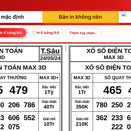
n mặc định
Bản in không nền
In 4 bảng/A4
In 6 bảng/A4
Thêm tùy chọn...
T.Sáu
ỆN TOÁN
XỔ SỐ ĐIỆN T
3D
MAX 3D
24/05/24
N TOÁN MAX 3D
XỔ SỐ ĐIỆN T
UAY THƯỞNG
MAX 3D+
MAX 3D
SỐ QUAY T
5
479
465
Đặc biệt
Đặc biệt
1Tỷ
1Tr
Giải nhất
Giải nhất
50
206
786
780
250
2
40Tr
350K
33
606
552
362
233
6
Giải nhì
Giải nhì
10Tr
210K
22
075
222
0