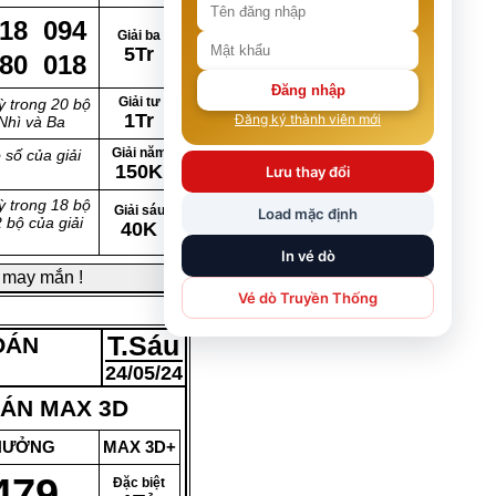
18
094
Giải ba
5Tr
80
018
Đăng nhập
Giải tư
ỳ trong 20 bộ
1Tr
Đăng ký thành viên mới
 Nhì và Ba
Giải năm
 số của giải
150K
Lưu thay đổi
ỳ trong 18 bộ
Giải sáu
Load mặc định
2 bộ của giải
40K
In vé dò
 may mắn !
Vé dò Truyền Thống
T.Sáu
OÁN
24/05/24
OÁN MAX 3D
HƯỞNG
MAX 3D+
479
Đặc biệt