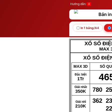
Hướng dẫn:
4
Bản i
In 1 bảng/A4
XỔ SỐ ĐI
MAX 
XỔ SỐ ĐIỆ
MAX 3D
SỐ Q
46
Đặc biệt
1Tr
Giải nhất
780
2
350K
362
2
Giải nhì
210K
2