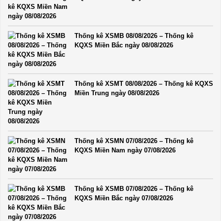
Thống kê XSMB 08/08/2026 – Thống kê
KQXS Miền Bắc ngày 08/08/2026
Thống kê XSMT 08/08/2026 – Thống kê KQXS
Miền Trung ngày 08/08/2026
Thống kê XSMN 07/08/2026 – Thống kê
KQXS Miền Nam ngày 07/08/2026
Thống kê XSMB 07/08/2026 – Thống kê
KQXS Miền Bắc ngày 07/08/2026