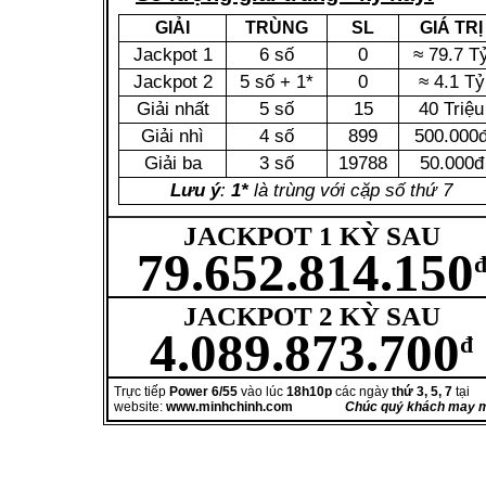
GIẢI
TRÙNG
SL
GIÁ TRỊ
Jackpot 1
6 số
0
≈ 79.7 T
Jackpot 2
5 số + 1*
0
≈ 4.1 Tỷ
Giải nhất
5 số
15
40 Triệu
Giải nhì
4 số
899
500.000
Giải ba
3 số
19788
50.000đ
Lưu ý
:
1*
là trùng với cặp số thứ 7
JACKPOT 1 KỲ SAU
79.652.814.150
JACKPOT 2 KỲ SAU
4.089.873.700
đ
Trực tiếp
Power 6/55
vào lúc
18h10p
các ngày
thứ 3, 5, 7
tại
website:
www.minhchinh.com
Chúc quý khách may 