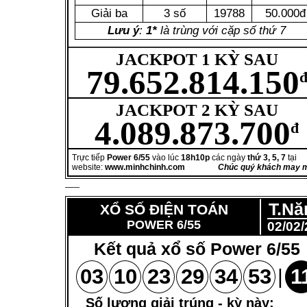
Giải ba
3 số
19788
50.000đ
Lưu ý
:
1*
là trùng với cặp số thứ 7
JACKPOT 1 KỲ SAU
79.652.814.150
JACKPOT 2 KỲ SAU
4.089.873.700
đ
Trực tiếp
Power 6/55
vào lúc
18h10p
các ngày
thứ 3, 5, 7
tại
website:
www.minhchinh.com
Chúc quý khách may 
T.N
XỔ SỐ ĐIỆN TOÁN
POWER 6/55
02/02/
Kết quả xổ số Power 6/55
03
10
23
29
34
53
1
|
Số lượng giải trúng - kỳ này: