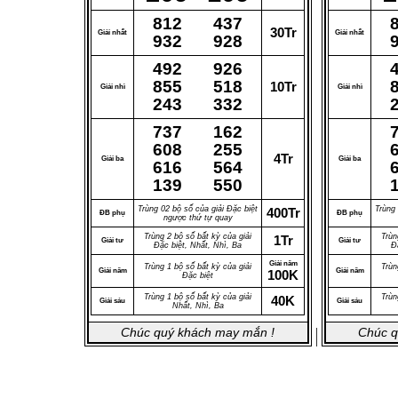
812
437
30Tr
Giải nhất
Giải nhất
932
928
492
926
855
518
10Tr
Giải nhì
Giải nhì
243
332
737
162
608
255
4Tr
Giải ba
Giải ba
616
564
139
550
Trùng 02 bộ số của giải Đặc biệt
Trùng 
400Tr
ĐB phụ
ĐB phụ
ngược thứ tự quay
Trùng 2 bộ số bất kỳ của giải
Trùn
1Tr
Giải tư
Giải tư
Đặc biệt, Nhất, Nhì, Ba
Đ
Giải năm
Trùng 1 bộ số bất kỳ của giải
Trùn
Giải năm
Giải năm
100K
Đặc biệt
Trùng 1 bộ số bất kỳ của giải
Trùn
40K
Giải sáu
Giải sáu
Nhất, Nhì, Ba
Chúc quý khách may mắn !
Chúc q