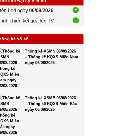
ành cho Đại Lý Vietlott
Đèn Led ngày
06/08/2026
rình chiếu kết quả lên TV
hống kê xổ số
Thống kê XSMN 06/08/2026
– Thống kê KQXS Miền Nam
ngày 06/08/2026
Thống kê XSMB 06/08/2026
– Thống kê KQXS Miền Bắc
ngày 06/08/2026