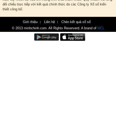
đối chiếu trực tiếp với kết quả chính thức do các Công ty Xổ số kiến
thiết công bố.
Giới thiệu
Liên hệ
Chèn kết quả xổ số
© 2013 minhchinh.com. All Rights Reserverd. A brand of
MCL