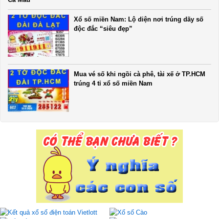
Xổ số miền Nam: Lộ diện nơi trúng dãy số
độc đắc “siêu đẹp”
Mua vé số khi ngồi cà phê, tài xế ở TP.HCM
trúng 4 tỉ xổ số miền Nam