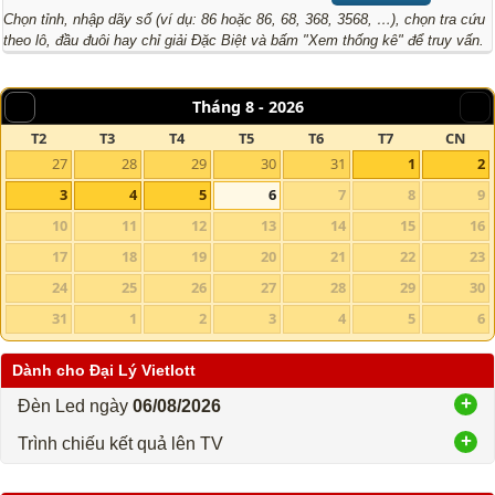
Chọn tỉnh, nhập dãy số (ví dụ: 86 hoặc 86, 68, 368, 3568, …), chọn tra cứu
Lotto 5/35
Mega 6/45
theo lô, đầu đuôi hay chỉ giải Đặc Biệt và bấm "Xem thống kê" để truy vấn.
Power 6/55
Max3D Pro
Max 3D
Keno
Tháng 8 -
2026
T2
T3
T4
T5
T6
T7
CN
Bingo 18
27
28
29
30
31
1
2
Điện Toán
3
4
5
6
7
8
9
10
11
12
13
14
15
16
1*2*3
6x36
17
18
19
20
21
22
23
Thần Tài 4
24
25
26
27
28
29
30
31
1
2
3
4
5
6
Sớ Đầu Đuôi
Dành cho Đại Lý Vietlott
Miền Nam
Miền Trung
Đèn Led ngày
06/08/2026
Miền Bắc
Trình chiếu kết quả lên TV
Thống Kê