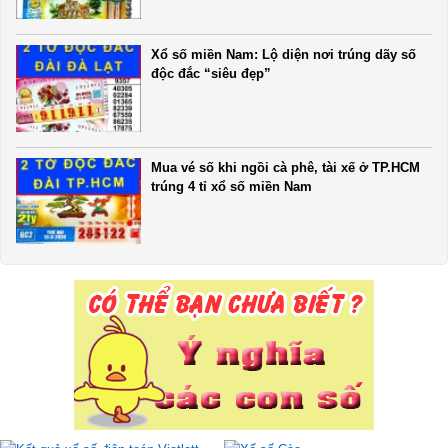
Xổ số miền Nam: Lộ diện nơi trúng dãy số
độc đắc “siêu đẹp”
Mua vé số khi ngồi cà phê, tài xế ở TP.HCM
trúng 4 tỉ xổ số miền Nam