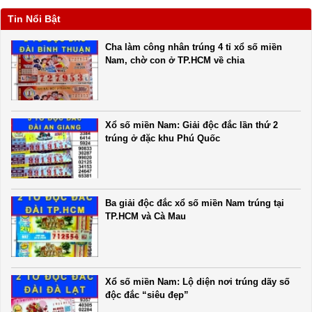
Truyền thống
Mega 6/45
Tin Nổi Bật
Lotto 5/35
Power 6/65
Cha làm công nhân trúng 4 tỉ xổ số miền
Max 3D
Max3D Pro
Nam, chờ con ở TP.HCM về chia
Keno
Tin Tức
Xổ số miền Nam: Giải độc đắc lần thứ 2
trúng ở đặc khu Phú Quốc
Thống kê XSMN
Thống kê XSMT
Thống kê XSMB
Tin tức tổng hợp
Ba giải độc đắc xổ số miền Nam trúng tại
TP.HCM và Cà Mau
Xổ số miền Nam: Lộ diện nơi trúng dãy số
độc đắc “siêu đẹp”