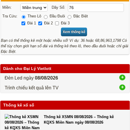
Lotto 5/35
Mega 6/45
Miền:
Dãy Số:
Tra Cứu:
Power 6/55
Theo Lô
Đầu Đuôi
Max3D Pro
Đặc Biệt
Đài 1
Đài 2
Đài 3
Max 3D
Keno
Bingo 18
Bạn có thể thống kê một hoặc nhiều số! Ví dụ: 36 hoặc 68,86,963,1798 Có
thể tùy chọn giới hạn số đài và thống kê theo lô, theo đầu đuôi hoặc chỉ giải
Điện Toán
Đặc Biệt.
1*2*3
6x36
Dành cho Đại Lý Vietlott
Thần Tài 4
Đèn Led ngày
08/08/2026
Sớ Đầu Đuôi
Trình chiếu kết quả lên TV
Miền Nam
Miền Trung
Thống kê xổ số
Miền Bắc
Thống kê XSMN 08/08/2026 – Thống kê
Thống Kê
KQXS Miền Nam ngày 08/08/2026