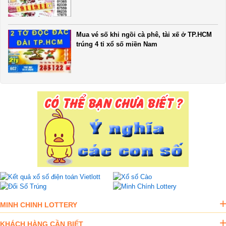
Mua vé số khi ngồi cà phê, tài xế ở TP.HCM
trúng 4 tỉ xổ số miền Nam
MINH CHINH LOTTERY
KHÁCH HÀNG CẦN BIẾT