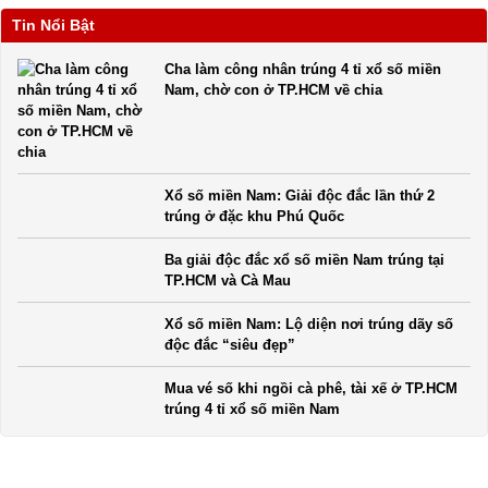
Truyền thống
Mega 6/45
Tin Nổi Bật
Lotto 5/35
Power 6/65
Cha làm công nhân trúng 4 tỉ xổ số miền
Nam, chờ con ở TP.HCM về chia
Max 3D
Max3D Pro
Keno
Tin Tức
Xổ số miền Nam: Giải độc đắc lần thứ 2
trúng ở đặc khu Phú Quốc
Thống kê XSMN
Thống kê XSMT
Ba giải độc đắc xổ số miền Nam trúng tại
Thống kê XSMB
Tin tức tổng hợp
TP.HCM và Cà Mau
Xổ số miền Nam: Lộ diện nơi trúng dãy số
độc đắc “siêu đẹp”
Mua vé số khi ngồi cà phê, tài xế ở TP.HCM
trúng 4 tỉ xổ số miền Nam