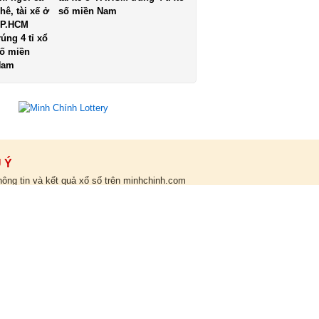
số miền Nam
 Ý
hông tin và kết quả xổ số trên minhchinh.com
cập nhật từ các nguồn công bố công khai.
 tôi nỗ lực tối đa để đảm bảo tính chính xác,
hiên dữ liệu chỉ mang tính chất tham khảo.
hách vui lòng đối chiếu trực tiếp với kết quả
 thức do các Công ty Xổ số kiến thiết công