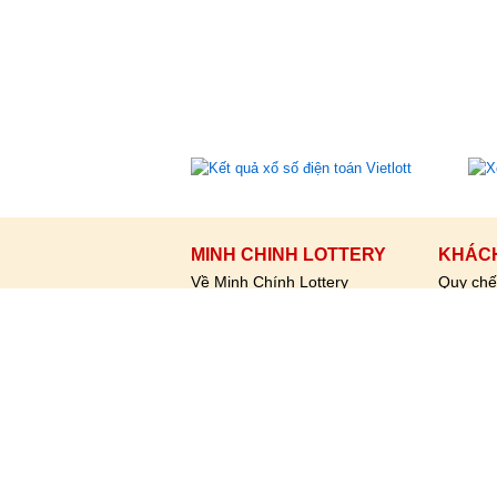
MINH CHINH LOTTERY
KHÁCH
Về Minh Chính Lottery
Quy chế
Định hướng phát triển
Điều kh
Thông tin khuyến mại
Chính s
Đăng ký mở Vietlott
Liên hệ 
CÔNG TY TNHH MINH CHÍNH LOTT
Giấy phép kinh doanh số: 0314000089
Địa chỉ: 229 Nguyễn Văn Nghi, Phường Hạ
Tổng đài: 028 99990007 - Hotline: 090 99