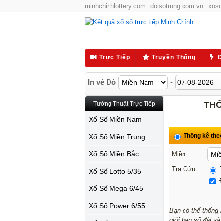
minhchinhlottery.com
doisotrung.com.vn
xoso
Trực Tiếp
Truyền Thống
In vé Dò
-
THỐ
Tường Thuật Trực Tiếp
Xổ Số Miền Nam
Thống kê the
Xổ Số Miền Trung
Xổ Số Miền Bắc
Miền:
Tra Cứu:
Xổ Số Lotto 5/35
Đ
Xổ Số Mega 6/45
Xổ Số Power 6/55
Bạn có thể thống 
giới hạn số đài và