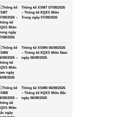
Thống kê XSMT 07/08/2026
– Thống kê KQXS Miền
Trung ngày 07/08/2026
Thống kê XSMN 06/08/2026
– Thống kê KQXS Miền Nam
ngày 06/08/2026
Thống kê XSMB 06/08/2026
– Thống kê KQXS Miền Bắc
ngày 06/08/2026