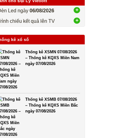
ành cho Đại Lý Vietlott
Đèn Led ngày
06/08/2026
rình chiếu kết quả lên TV
hống kê xổ số
Thống kê XSMN 07/08/2026
– Thống kê KQXS Miền Nam
ngày 07/08/2026
Thống kê XSMB 07/08/2026
– Thống kê KQXS Miền Bắc
ngày 07/08/2026