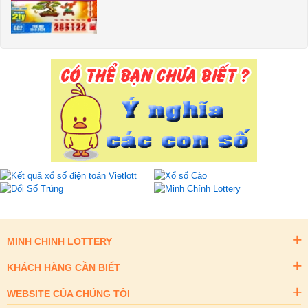
MINH CHINH LOTTERY
KHÁCH HÀNG CẦN BIẾT
WEBSITE CỦA CHÚNG TÔI