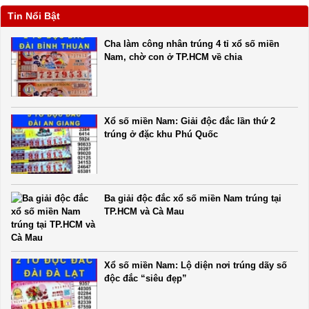
Truyền thống
Mega 6/45
Tin Nổi Bật
Lotto 5/35
Power 6/65
Cha làm công nhân trúng 4 tỉ xổ số miền
Nam, chờ con ở TP.HCM về chia
Max 3D
Max3D Pro
Keno
Tin Tức
Xổ số miền Nam: Giải độc đắc lần thứ 2
trúng ở đặc khu Phú Quốc
Thống kê XSMN
Thống kê XSMT
Thống kê XSMB
Tin tức tổng hợp
Ba giải độc đắc xổ số miền Nam trúng tại
TP.HCM và Cà Mau
Xổ số miền Nam: Lộ diện nơi trúng dãy số
độc đắc “siêu đẹp”