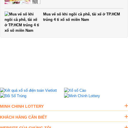
Mua vé số khi ngồi cà phê, tài xế ở TP.HCM
trúng 4 tỉ xổ số miền Nam
MINH CHINH LOTTERY
KHÁCH HÀNG CẦN BIẾT
WEBSITE CỦA CHÚNG TÔI