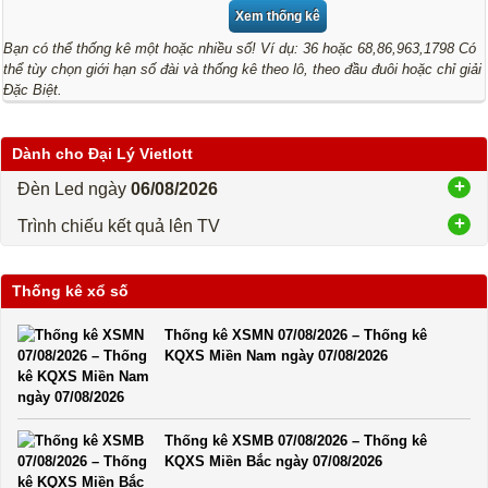
Lotto 5/35
Mega 6/45
Bạn có thể thống kê một hoặc nhiều số! Ví dụ: 36 hoặc 68,86,963,1798 Có
Power 6/55
Max3D Pro
thể tùy chọn giới hạn số đài và thống kê theo lô, theo đầu đuôi hoặc chỉ giải
Đặc Biệt.
Max 3D
Keno
Bingo 18
Dành cho Đại Lý Vietlott
Đèn Led ngày
06/08/2026
Điện Toán
Trình chiếu kết quả lên TV
1*2*3
6x36
Thần Tài 4
Thống kê xổ số
Sớ Đầu Đuôi
Thống kê XSMN 07/08/2026 – Thống kê
KQXS Miền Nam ngày 07/08/2026
Miền Nam
Miền Trung
Miền Bắc
Thống kê XSMB 07/08/2026 – Thống kê
Thống Kê
KQXS Miền Bắc ngày 07/08/2026