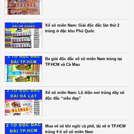
Truyền thống
Mega 6/45
Lotto 5/35
Power 6/65
Max 3D
Max3D Pro
Xổ số miền Nam: Giải độc đắc lần thứ 2
trúng ở đặc khu Phú Quốc
Keno
Tin Tức
Ba giải độc đắc xổ số miền Nam trúng tại
Thống kê XSMN
Thống kê XSMT
TP.HCM và Cà Mau
Thống kê XSMB
Tin tức tổng hợp
Xổ số miền Nam: Lộ diện nơi trúng dãy số
độc đắc “siêu đẹp”
Mua vé số khi ngồi cà phê, tài xế ở TP.HCM
trúng 4 tỉ xổ số miền Nam