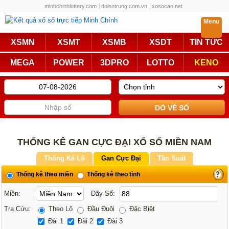
minhchinhlottery.com
doisotrung.com.vn
xosocao.net
Menu
Trực Tiếp
XSMN
XSMT
XSMB
XSDT
TIN TỨC
Miền Nam
Miền Trung
MEGA
POWER
3DPRO
LOTTO
KENO
Miền Bắc
Mega 6/45
Power 6/55
Max3D Pro
Max 3D
Keno
Bingo 18
Lotto 5/35
THỐNG KÊ GAN CỰC ĐẠI XỔ SỐ MIỀN NAM
Truyền Thống
Thống Kê Lô
Gan Cực Đại
Tần Suất
Thống kê theo miền
Thống kê theo tỉnh
Miền Nam
Miền Trung
Miền:
Dãy Số:
Miền Bắc
KQXS Các Tỉnh
Tra Cứu:
Theo Lô
Đầu Đuôi
Đặc Biệt
KQXS Vietlott
Đài 1
Đài 2
Đài 3